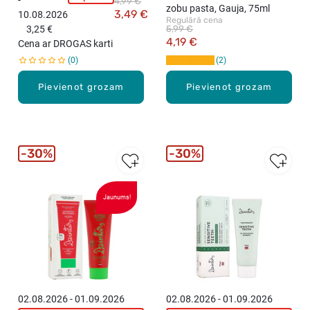
-
4,99 €
Z
+
pirkumu
zobu pasta, Gauja, 75ml
3,49 €
10.08.2026
virs
I
M
Regulārā cena
15,99
3,25 €
5,99 €
N
a
eiro!
4,19 €
Cena ar DROGAS karti
T
z
0
2
A
i
R
r
Pievienot grozam
Pievienot grozam
S
b
Z
e
o
,
b
5
u
0
30%
30%
p
m
a
l
s
Jaunums!
t
a
b
ē
r
n
i
02.08.2026 - 01.09.2026
02.08.2026 - 01.09.2026
e