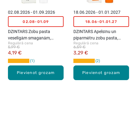
02.08.2026 - 01.09.2026
18.06.2026 - 01.01.2027
02.08-01.09
18.06-01.01.27
DZINTARS Zobu pasta
DZINTARS Apelsīnu un
veselīgām smaganām,
piparmētru zobu pasta,
Regulārā cena
Regulārā cena
Ķemeri, 75ml
Asari, 75ml
5,99 €
6,59 €
4,19 €
3,29 €
1
2
Pievienot grozam
Pievienot grozam
Karjera Drogās
BUJ Biežāk uzdotie jautājumi