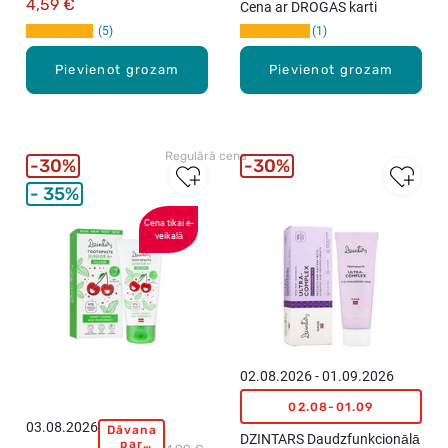
4,59 €
Cena ar DROGAS karti
T
5
1
A
R
Pievienot grozam
Pievienot grozam
S
Z
o
b
Regulārā cena
u
30%
30%
p
35%
a
s
Cena tikai e-
veikalā
t
a
b
ē
r
n
i
02.08.2026 - 01.09.2026
e
02.08-01.09
m
03.08.2026
Dāvana
D
3
DZINTARS Daudzfunkcionālā
par