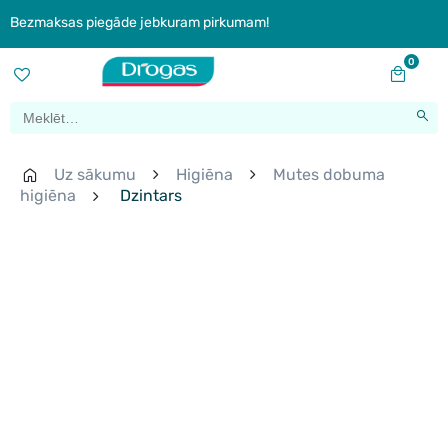
Bezmaksas piegāde jebkuram pirkumam!
0
Uz sākumu
Higiēna
Mutes dobuma
higiēna
Dzintars