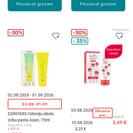
Pievienot grozam
Pievienot grozam
Regulārā c
30%
30%
35%
Cena tikai e-
veikalā
02.08.2026 - 01.09.2026
02.08-01.09
03.08.2026
Dāvana
D
DZINTARS Cidoniju-ābolu
par
-
4,99 €
Z
pirkumu
zobu pasta Asari, 75ml
3,49 €
10.08.2026
virs
I
Regulārā cena
15,99
6,59 €
3,25 €
N
eiro!