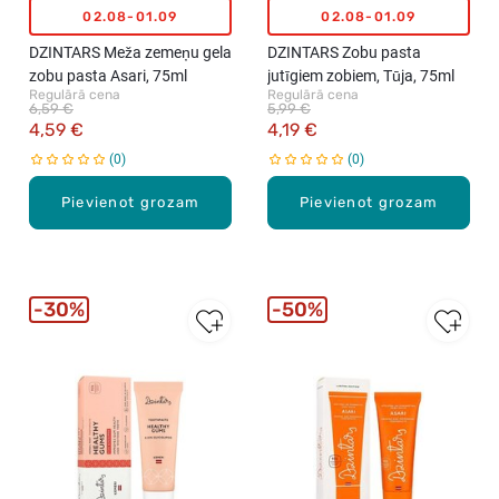
02.08-01.09
02.08-01.09
m
6
DZINTARS Meža zemeņu gela
DZINTARS Zobu pasta
+
zobu pasta Asari, 75ml
jutīgiem zobiem, Tūja, 75ml
M
Regulārā cena
Regulārā cena
6,59 €
5,99 €
a
4,59 €
4,19 €
z
0
0
i
r
Pievienot grozam
Pievienot grozam
b
e
,
5
0
30%
50%
m
l