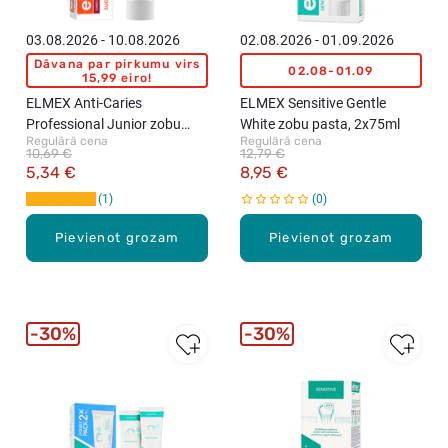
03.08.2026 - 10.08.2026
02.08.2026 - 01.09.2026
Dāvana par pirkumu virs
02.08-01.09
15,99 eiro!
ELMEX Anti-Caries
ELMEX Sensitive Gentle
Professional Junior zobu
White zobu pasta, 2x75ml
Regulārā cena
Regulārā cena
pasta, 6-12 gadi, 75ml
10,69 €
12,79 €
5,34 €
8,95 €
1
0
Pievienot grozam
Pievienot grozam
30%
30%