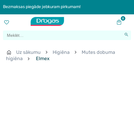
Bezmaksas piegāde jebkuram pirkumam!
0
Uz sākumu
Higiēna
Mutes dobuma
higiēna
Elmex