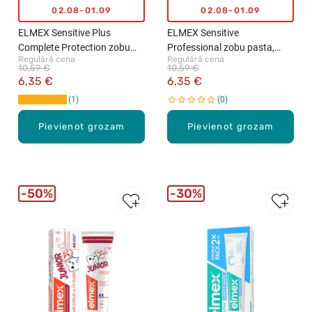
02.08-01.09
02.08-01.09
ELMEX Sensitive Plus
ELMEX Sensitive
Complete Protection zobu
Professional zobu pasta,
Regulārā cena
Regulārā cena
pasta, 75ml
75ml
10,59 €
10,59 €
6,35 €
6,35 €
1
0
Pievienot grozam
Pievienot grozam
50%
30%