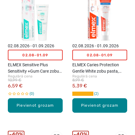
02.08.2026 - 01.09.2026
02.08.2026 - 01.09.2026
02.08-01.09
02.08-01.09
ELMEX Sensitive Plus
ELMEX Caries Protection
Sensitivity +Gum Care zobu
Gentle White zobu pasta,
Regulārā cena
Regulārā cena
pasta, 75ml
75ml
10,99 €
8,99 €
6,59 €
5,39 €
0
2
Pievienot grozam
Pievienot grozam
40%
40%