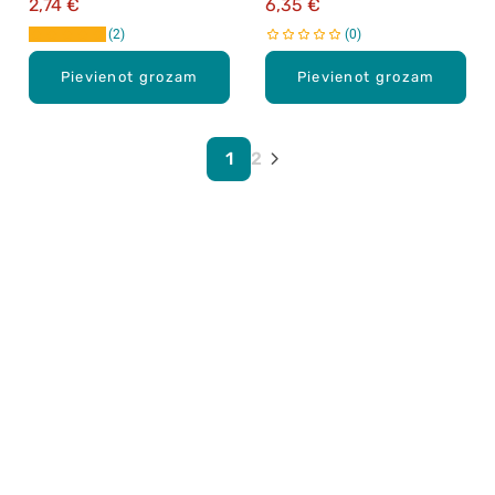
2,74 €
6,35 €
2
0
Pievienot grozam
Pievienot grozam
1
2
Karjera Drogās
BUJ Biežāk uzdotie jautājumi
Lietošanas noteikumi