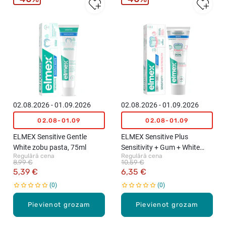
02.08.2026 - 01.09.2026
02.08.2026 - 01.09.2026
02.08-01.09
02.08-01.09
ELMEX Sensitive Gentle
ELMEX Sensitive Plus
White zobu pasta, 75ml
Sensitivity + Gum + White
Regulārā cena
Regulārā cena
zobu pasta, 75ml
8,99 €
10,59 €
5,39 €
6,35 €
0
0
Pievienot grozam
Pievienot grozam