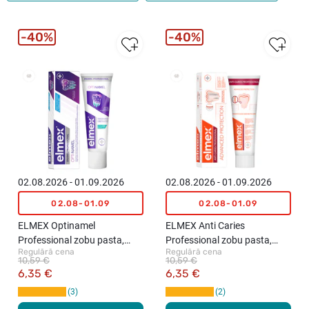
40%
40%
02.08.2026 - 01.09.2026
02.08.2026 - 01.09.2026
02.08-01.09
02.08-01.09
ELMEX Optinamel
ELMEX Anti Caries
Professional zobu pasta,
Professional zobu pasta,
Regulārā cena
Regulārā cena
75ml
75ml
10,59 €
10,59 €
6,35 €
6,35 €
3
2