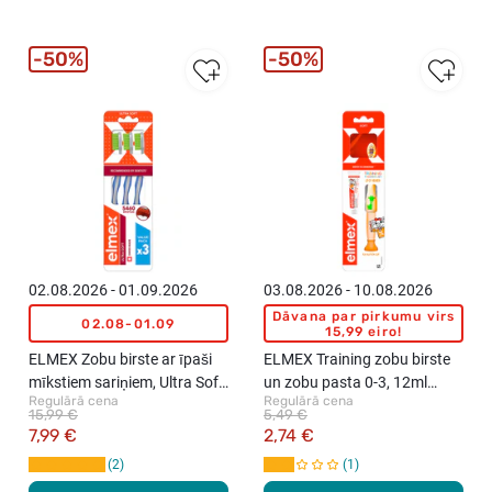
50%
50%
02.08.2026 - 01.09.2026
03.08.2026 - 10.08.2026
Dāvana par pirkumu virs
02.08-01.09
15,99 eiro!
ELMEX Zobu birste ar īpaši
ELMEX Training zobu birste
mīkstiem sariņiem, Ultra Soft,
un zobu pasta 0-3, 12ml
Regulārā cena
Regulārā cena
3gab.
(dažādas krāsas)
15,99 €
5,49 €
7,99 €
2,74 €
2
1