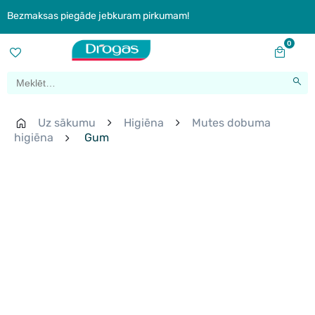
Bezmaksas piegāde jebkuram pirkumam!
0
Uz sākumu
Higiēna
Mutes dobuma
higiēna
Gum