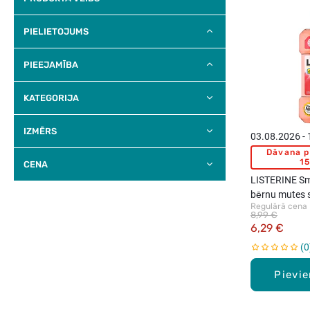
PIELIETOJUMS
PIEEJAMĪBA
KATEGORIJA
IZMĒRS
03.08.2026 -
Dāvana p
15
CENA
LISTERINE Sma
bērnu mutes s
Regulārā cena
500ml
8,99 €
6,29 €
0
Pievi