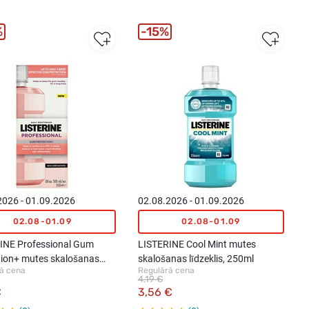
%
15%
2026 - 01.09.2026
02.08.2026 - 01.09.2026
02.08-01.09
02.08-01.09
INE Professional Gum
LISTERINE Cool Mint mutes
tion+ mutes skalošanas
skalošanas līdzeklis, 250ml
ā cena
Regulārā cena
is ar maigu garšu, 500ml
4,19 €
€
3,56 €