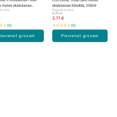
+ mutes skalošanas
skalošanas līdzeklis, 250ml
ā cena
Regulārā cena
is ar maigu garšu, 500ml
5,39 €
€
3,77 €
0
0
ievienot grozam
Pievienot grozam