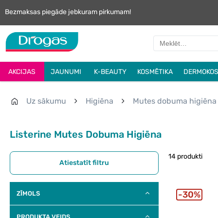
Bezmaksas piegāde jebkuram pirkumam!
AKCIJAS
JAUNUMI
K-BEAUTY
KOSMĒTIKA
DERMOKOS
Uz sākumu
Higiēna
Mutes dobuma higiēna
Listerine Mutes Dobuma Higiēna
14 produkti
Atiestatīt filtru
30%
ZĪMOLS
PRODUKTA VEIDS