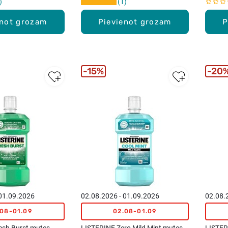
1
enot grozam
Pievienot grozam
P
15%
20
 01.09.2026
02.08.2026 - 01.09.2026
02.08.
.08-01.09
02.08-01.09
esh Burst mutes
LISTERINE Zero Mild Mint mutes
LISTER