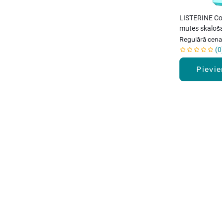
LISTERINE Coo
mutes skaloša
Regulārā cena
0
Pievi