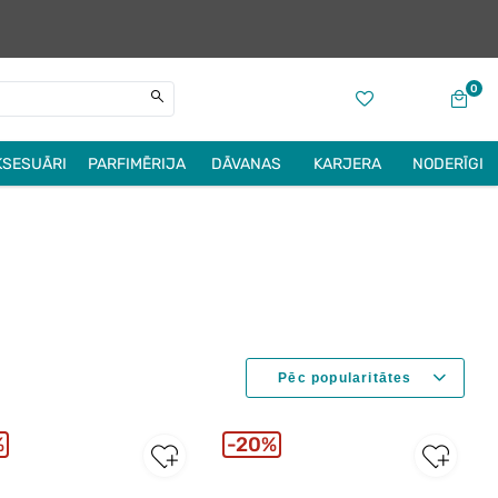
0
KSESUĀRI
PARFIMĒRIJA
DĀVANAS
KARJERA
NODERĪGI
%
20%