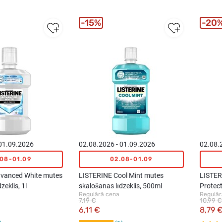
15%
20
 01.09.2026
02.08.2026 - 01.09.2026
02.08.
.08-01.09
02.08-01.09
vanced White mutes
LISTERINE Cool Mint mutes
LISTER
zeklis, 1l
skalošanas līdzeklis, 500ml
Protec
Regulārā cena
Regulār
līdzekl
7,19 €
10,99 €
6,11 €
8,79 