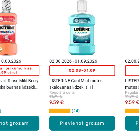
 10.08.2026
02.08.2026 - 01.09.2026
02.08.
ar pirkumu virs
02.08-01.09
,99 eiro!
rt Rinse Mild Berry
LISTERINE Cool Mint mutes
LISTER
kalošanas līdzeklis,
skalošanas līdzeklis, 1l
mutes s
Regulārā cena
Regulār
11,99 €
11,99 €
9,59 €
9,59 
24
enot grozam
Pievienot grozam
P