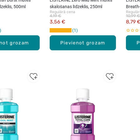
dzeklis, 500ml
skalošanas līdzeklis, 250ml
Breath
Regulārā cena
Regulār
līdzekl
4,19 €
10,99 €
3,56 €
8,79 
1
enot grozam
Pievienot grozam
P