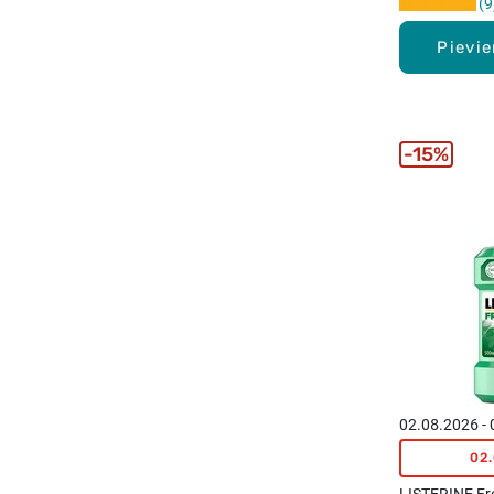
9
Pievi
15%
02.08.2026 -
02
LISTERINE Fr