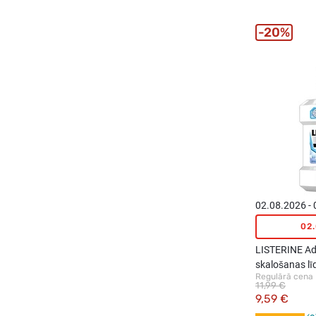
20%
02.08.2026 -
02
LISTERINE Ad
skalošanas līd
Regulārā cena
11,99 €
9,59 €