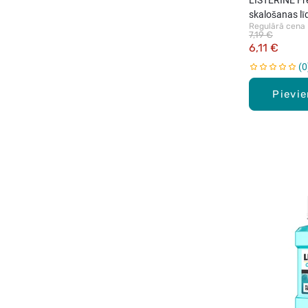
skalošanas lī
Regulārā cena
7,19 €
6,11 €
0
Pievi