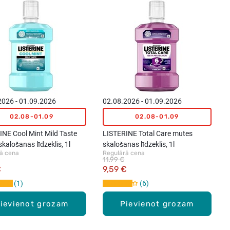
2026 - 01.09.2026
02.08.2026 - 01.09.2026
02.08-01.09
02.08-01.09
INE Cool Mint Mild Taste
LISTERINE Total Care mutes
kalošanas līdzeklis, 1l
skalošanas līdzeklis, 1l
ā cena
Regulārā cena
11,99 €
€
9,59 €
1
6
ievienot grozam
Pievienot grozam