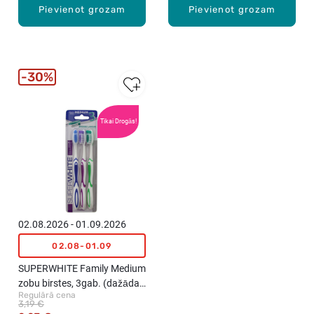
Pievienot grozam
Pievienot grozam
30%
Tikai Drogās!
02.08.2026 - 01.09.2026
02.08-01.09
SUPERWHITE Family Medium
zobu birstes, 3gab. (dažādas
Regulārā cena
krāsas)
3,19 €