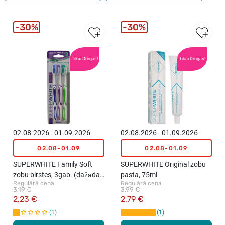
30%
30%
Tikai Drogās!
Tikai Drogās!
02.08.2026 - 01.09.2026
02.08.2026 - 01.09.2026
02.08-01.09
02.08-01.09
SUPERWHITE Family Soft
SUPERWHITE Original zobu
zobu birstes, 3gab. (dažādas
pasta, 75ml
Regulārā cena
Regulārā cena
krāsas)
3,19 €
3,99 €
2,23 €
2,79 €
1
1