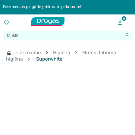
Bezmaksas piegāde jebkuram pirkumam!
0
Uz sākumu
Higiēna
Mutes dobuma
higiēna
Superwhite