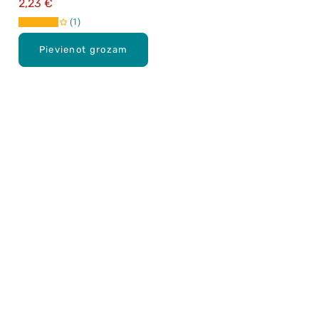
2,23 €
1
Pievienot grozam
Karjera Drogās
BUJ Biežāk uzdotie jautājumi
Lietošanas noteikumi