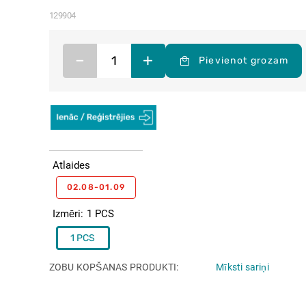
129904
–
+
Pievienot grozam
Atlaides
02.08-01.09
Izmēri
1 PCS
1 PCS
ZOBU KOPŠANAS PRODUKTI
Mīksti sariņi