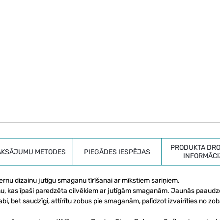
PRODUKTA DRO
AKSĀJUMU METODES
PIEGĀDES IESPĒJAS
INFORMĀCI
nu dizainu jutīgu smaganu tīrīšanai ar mīkstiem sariņiem.
inu, kas īpaši paredzēta cilvēkiem ar jutīgām smaganām. Jaunās paaudz
labi, bet saudzīgi, attīrītu zobus pie smaganām, palīdzot izvairīties no 