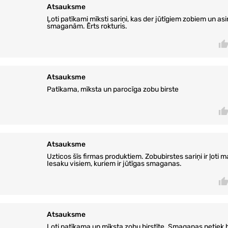
Atsauksme
Ļoti patīkami mīksti sariņi, kas der jūtīgiem zobiem un a
smaganām. Ērts rokturis.
Atsauksme
Patīkama, mīksta un parocīga zobu birste
Atsauksme
Uzticos šīs firmas produktiem. Zobubirstes sariņi ir ļoti m
Iesaku visiem, kuriem ir jūtīgas smaganas.
Atsauksme
Ļoti patīkama un mīksta zobu birstīte. Smaganas netiek 