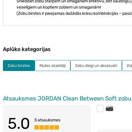
Sniedziet zobu starpām un smaganām efektīvu, bet saudzīgu j
veselīgiem un koptiem zobiem un smaganām!
(Zobu birstes ir pieejamas dažādās krāsu kombinācijās – pasū
Aplūko kategorijas
Zobu birstes
Mutes skalotāji
Zobu diegi un aksesuāri
Zo
Atsauksmes JORDAN Clean Between Soft zobu b
5.0
5 atsauksmes