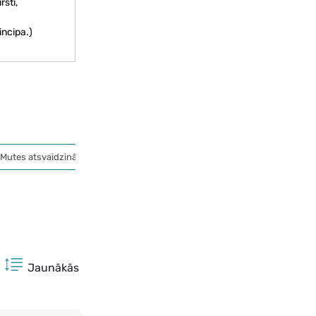
sti,
incipa.)
Mutes atsvaidzinātāji
Jaunākās