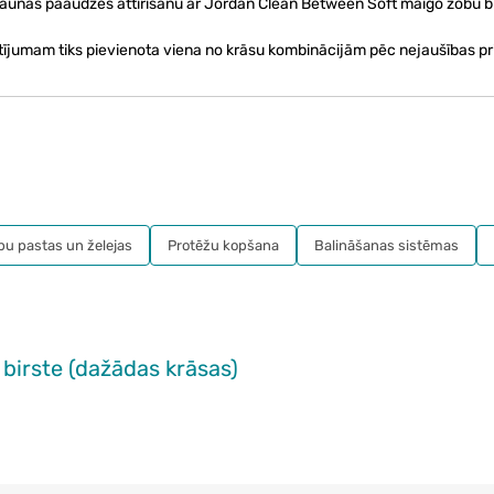
aunās paaudzes attīrīšanu ar Jordan Clean Between Soft maigo zobu bir
tījumam tiks pievienota viena no krāsu kombinācijām pēc nejaušības pr
bu pastas un želejas
Protēžu kopšana
Balināšanas sistēmas
irste (dažādas krāsas)