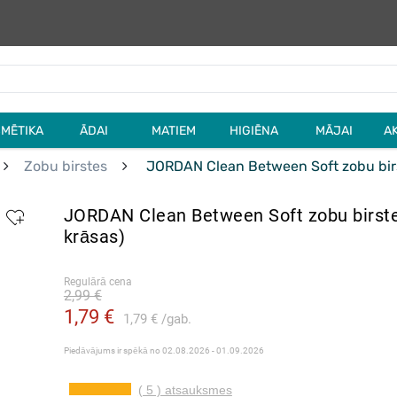
MĒTIKA
ĀDAI
MATIEM
HIGIĒNA
MĀJAI
A
Zobu birstes
JORDAN Clean Between Soft zobu birs
JORDAN Clean Between Soft zobu birst
krāsas)
Regulārā cena
2,99 €
1,79 €
1,79 €
gab.
Piedāvājums ir spēkā no
02.08.2026 - 01.09.2026
( 5 ) atsauksmes