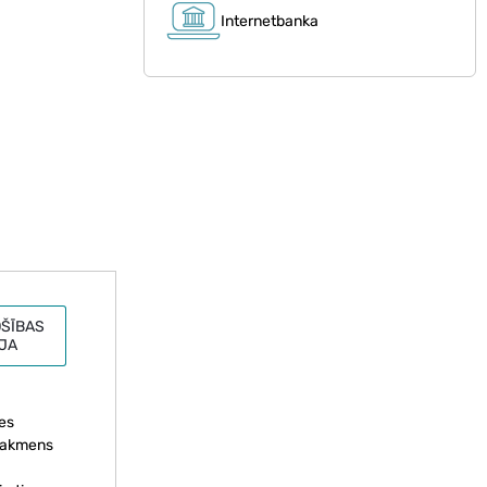
Internetbanka
ŠĪBAS
JA
es
zobakmens