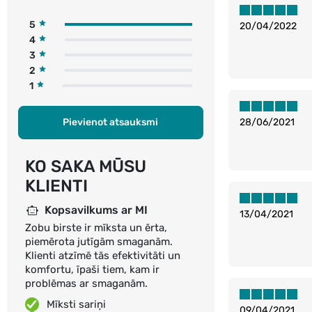
5
20/04/2022
4
3
2
1
Pievienot atsauksmi
28/06/2021
KO SAKA MŪSU
KLIENTI
Kopsavilkums ar MI
13/04/2021
Zobu birste ir mīksta un ērta,
piemērota jutīgām smaganām.
Klienti atzīmē tās efektivitāti un
komfortu, īpaši tiem, kam ir
problēmas ar smaganām.
Mīksti sariņi
09/04/2021