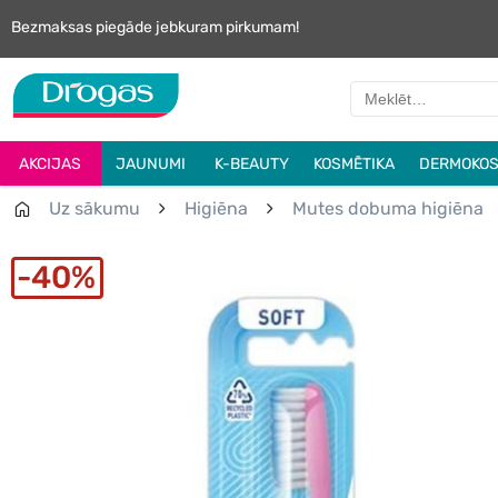
Bezmaksas piegāde jebkuram pirkumam!
AKCIJAS
JAUNUMI
K-BEAUTY
KOSMĒTIKA
DERMOKOS
Uz sākumu
Higiēna
Mutes dobuma higiēna
40%