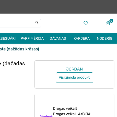
0
KSESUĀRI
PARFIMĒRIJA
DĀVANAS
KARJERA
NODERĪGI
te (dažādas krāsas)
e (dažādas
JORDAN
Visi zīmola produkti
Drogas veikalā
Drogas veikali. AKCIJA: