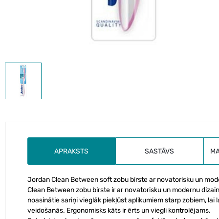
APRAKSTS
SASTĀVS
M
Jordan Clean Between soft zobu birste ar novatorisku un moder
Clean Between zobu birste ir ar novatorisku un modernu diza
noasinātie sariņi vieglāk piekļūst aplikumiem starp zobiem, lai 
veidošanās. Ergonomisks kāts ir ērts un viegli kontrolējams.