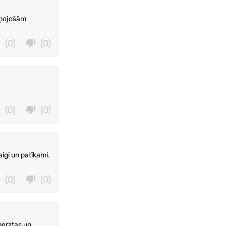
siņojošām
(0)
(0)
(0)
(0)
aigi un patīkami.
(0)
(0)
berztas un