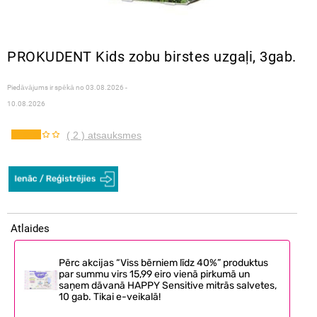
PROKUDENT Kids zobu birstes uzgaļi, 3gab.
Piedāvājums ir spēkā no
03.08.2026 -
10.08.2026
( 2 ) atsauksmes
Atlaides
Pērc akcijas “Viss bērniem līdz 40%” produktus
par summu virs 15,99 eiro vienā pirkumā un
saņem dāvanā HAPPY Sensitive mitrās salvetes,
10 gab. Tikai e-veikalā!