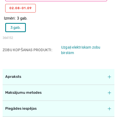
02.08-01.09
Izmēri
3 gab.
3 gab.
364152
Uzgaļi elektriskām zobu
ZOBU KOPŠANAS PRODUKTI
birstēm
Apraksts
Maksājumu metodes
Piegādes iespējas