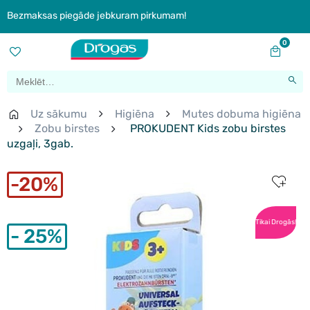
Bezmaksas piegāde jebkuram pirkumam!
0
Uz sākumu
Higiēna
Mutes dobuma higiēna
Zobu birstes
PROKUDENT Kids zobu birstes
uzgaļi, 3gab.
20%
Tikai Drogās!
25%