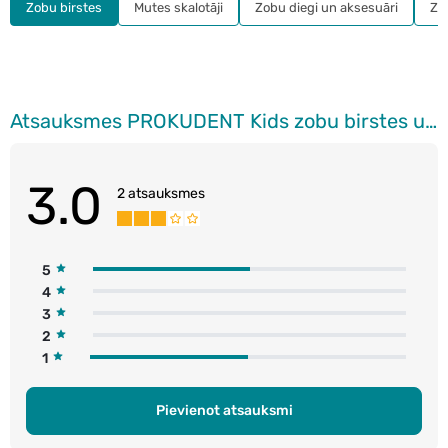
Zobu birstes
Mutes skalotāji
Zobu diegi un aksesuāri
Zo
Atsauksmes PROKUDENT Kids zobu birstes uzgaļi, 3gab.
3.0
2 atsauksmes
5
4
3
2
1
Pievienot atsauksmi