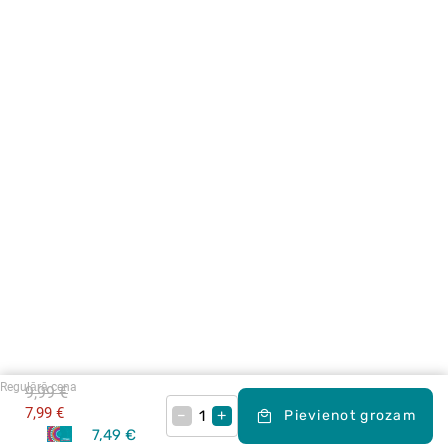
Regulārā cena
9,99 €
7,99 €
–
+
Pievienot grozam
7,49 €