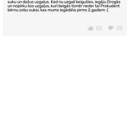
suku un dažus uzgaļus. Kad nu uzgaļi beigušies, iegāju Drogās
un nopirku šos uzgaļus, kuri beigās tomēr neder tai Prokudent
bērnu zobu sukai, kas mums iegādāta pirms 2.gadiem :(
(0)
(0)