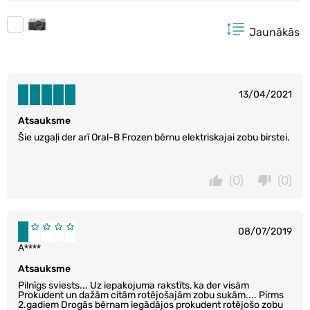
Jaunākās
13/04/2021
Atsauksme
Šie uzgaļi der arī Oral-B Frozen bērnu elektriskajai zobu birstei.
(0)
(0)
08/07/2019
A****
Atsauksme
Pilnīgs sviests... Uz iepakojuma rakstīts, ka der visām
Prokudent un dažām citām rotējošajām zobu sukām.... Pirms
2.gadiem Drogās bērnam iegādājos prokudent rotējošo zobu