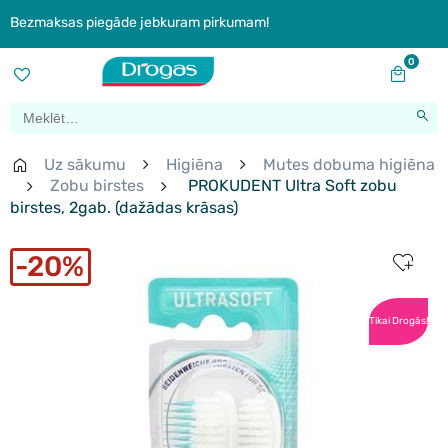
Bezmaksas piegāde jebkuram pirkumam!
0
Uz sākumu
Higiēna
Mutes dobuma higiēna
Zobu birstes
PROKUDENT Ultra Soft zobu
birstes, 2gab. (dažādas krāsas)
20%
Tikai Drogās!