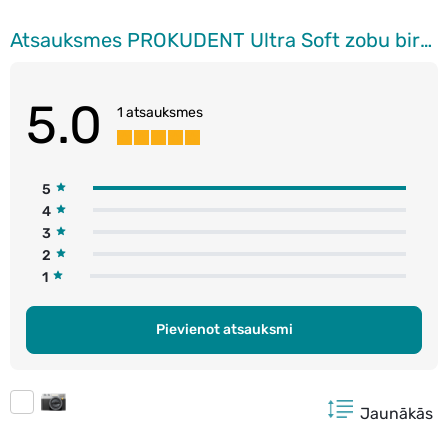
Atsauksmes PROKUDENT Ultra Soft zobu birstes, 2gab. (dažādas krāsas)
5.0
1 atsauksmes
5
4
3
2
1
Pievienot atsauksmi
Jaunākās