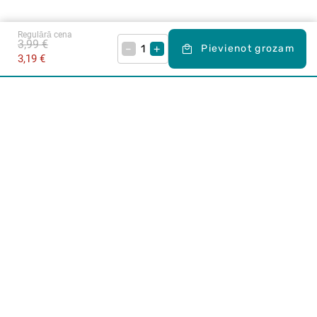
Regulārā cena
3,99 €
–
+
Pievienot grozam
3,19 €
Karjera Drogās
BUJ Biežāk uzdotie jautājumi
Lietošanas noteikumi
Par Drogas