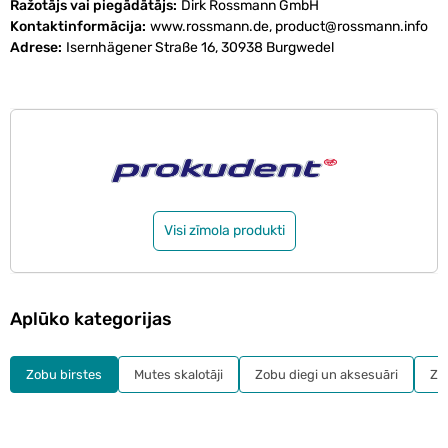
Ražotājs vai piegādātājs
Dirk Rossmann GmbH
Kontaktinformācija
www.rossmann.de, product@rossmann.info
Adrese
Isernhägener Straße 16, 30938 Burgwedel
Visi zīmola produkti
Aplūko kategorijas
Zobu birstes
Mutes skalotāji
Zobu diegi un aksesuāri
Zo