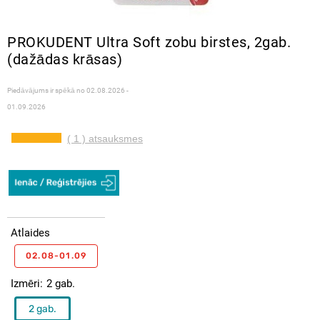
PROKUDENT Ultra Soft zobu birstes, 2gab.
(dažādas krāsas)
Piedāvājums ir spēkā no
02.08.2026 -
01.09.2026
( 1 ) atsauksmes
Atlaides
02.08-01.09
Izmēri
2 gab.
2 gab.