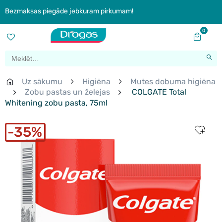
Bezmaksas piegāde jebkuram pirkumam!
0
Uz sākumu
Higiēna
Mutes dobuma higiēna
Zobu pastas un želejas
COLGATE Total
Whitening zobu pasta, 75ml
35%