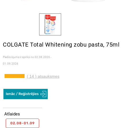
COLGATE Total Whitening zobu pasta, 75ml
Piedāvājums ir spēkā no
02.08.2026 -
01.09.2026
( 14 ) atsauksmes
Atlaides
02.08-01.09