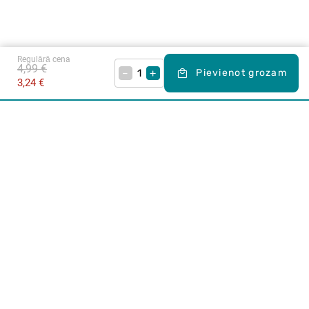
Regulārā cena
4,99 €
–
+
Pievienot grozam
3,24 €
Karjera Drogās
BUJ Biežāk uzdotie jautājumi
Lietošanas noteikumi