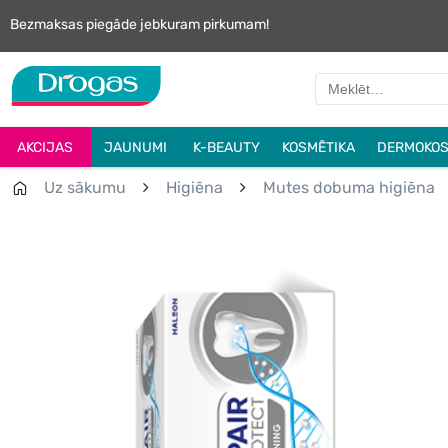
Bezmaksas piegāde jebkuram pirkumam!
AKCIJAS
JAUNUMI
K-BEAUTY
KOSMĒTIKA
DERMOKOS
Uz sākumu
Higiēna
Mutes dobuma higiēna