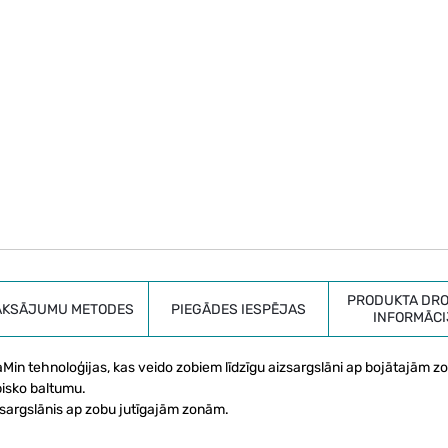
PRODUKTA DRO
AKSĀJUMU METODES
PIEGĀDES IESPĒJAS
INFORMĀCI
Min tehnoloģijas, kas veido zobiem līdzīgu aizsargslāni ap bojātajām z
bisko baltumu.
izsargslānis ap zobu jutīgajām zonām.