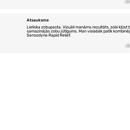
Atsauksme
Lieliska zobupasta. Vizuāli manāms rezultāts, zobi kļūst b
samazinājās zobu jūtīgums. Man vislabāk patīk kombinēj
Sensodyne Rapid Relief.