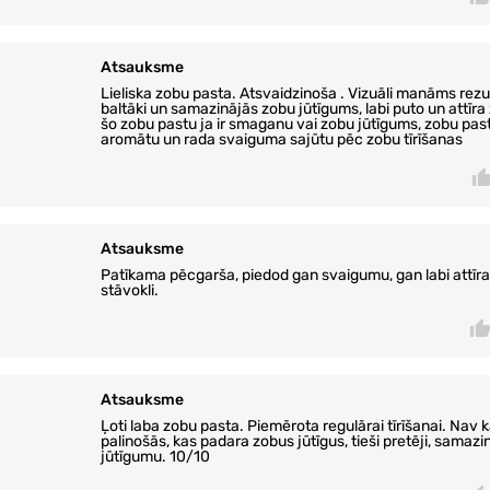
Atsauksme
Lieliska zobu pasta. Atsvaidzinoša . Vizuāli manāms rezul
baltāki un samazinājās zobu jūtīgums, labi puto un attīra
šo zobu pastu ja ir smaganu vai zobu jūtīgums, zobu past
aromātu un rada svaiguma sajūtu pēc zobu tīrīšanas
Atsauksme
Patīkama pēcgarša, piedod gan svaigumu, gan labi attīr
stāvokli.
Atsauksme
Ļoti laba zobu pasta. Piemērota regulārai tīrīšanai. Nav k
palinošās, kas padara zobus jūtīgus, tieši pretēji, samaz
jūtīgumu. 10/10