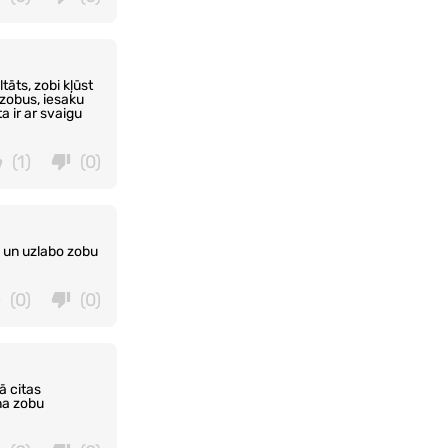
tāts, zobi kļūst
 zobus, iesaku
a ir ar svaigu
(1)
(0)
a un uzlabo zobu
(0)
(0)
ā citas
ina zobu