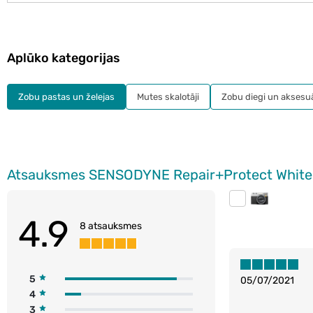
Aplūko kategorijas
Zobu pastas un želejas
Mutes skalotāji
Zobu diegi un aksesuā
Atsauksmes SENSODYNE Repair+Protect Whiten
4.9
8 atsauksmes
5
05/07/2021
4
3