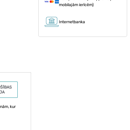
mobilajām ierīcēm)
Internetbanka
ŠĪBAS
JA
onām, kur