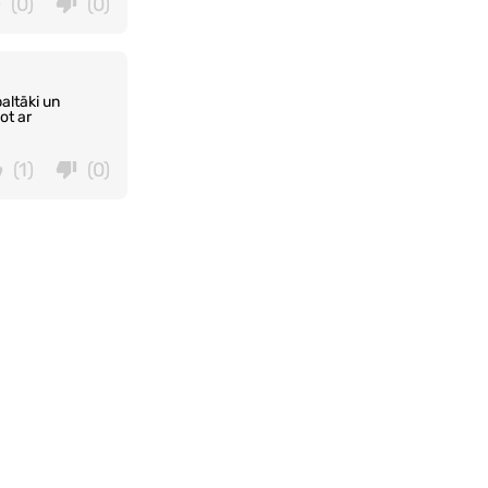
(0)
(0)
altāki un
ot ar
(1)
(0)