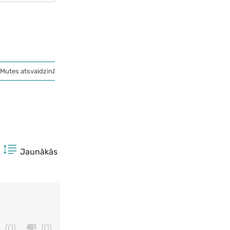
Mutes atsvaidzinātāji
Jaunākās
(0)
(0)