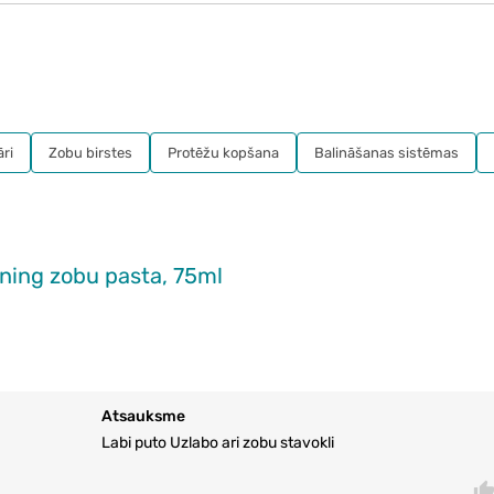
ri
Zobu birstes
Protēžu kopšana
Balināšanas sistēmas
ing zobu pasta, 75ml
Atsauksme
Labi puto Uzlabo ari zobu stavokli