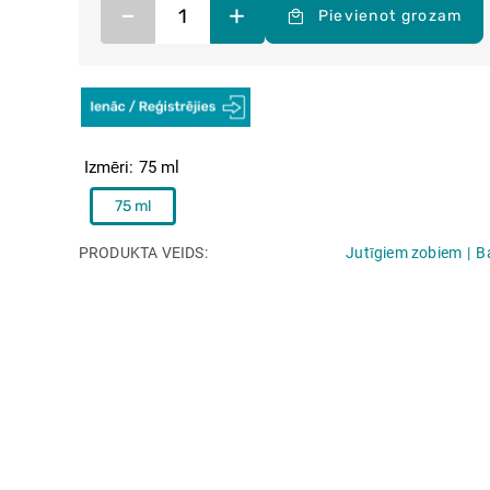
–
+
Pievienot grozam
Izmēri
75 ml
75 ml
PRODUKTA VEIDS
Jutīgiem zobiem
B