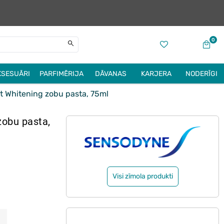
0
KSESUĀRI
PARFIMĒRIJA
DĀVANAS
KARJERA
NODERĪGI
Whitening zobu pasta, 75ml
obu pasta,
Visi zīmola produkti