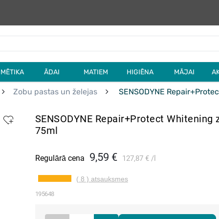
MĒTIKA
ĀDAI
MATIEM
HIGIĒNA
MĀJAI
A
Zobu pastas un želejas
SENSODYNE Repair+Protect 
SENSODYNE Repair+Protect Whitening z
75ml
9,59 €
Regulārā cena
127,87 €
l
( 8 ) atsauksmes
195648