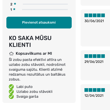
2
1
30/06/2021
Pievienot atsauksmi
KO SAKA MŪSU
KLIENTI
Kopsavilkums ar MI
Šī zobu pasta efektīvi attīra un
29/06/2021
uzlabo zobu stāvokli, nodrošinot
svaiguma sajūtu. Klienti atzīmē
redzamus rezultātus un baltākus
zobus.
Labi puto
Uzlabo zobu stāvokli
12/04/2021
Svaiga garša