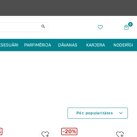
0
KSESUĀRI
PARFIMĒRIJA
DĀVANAS
KARJERA
NODERĪGI
%
20%