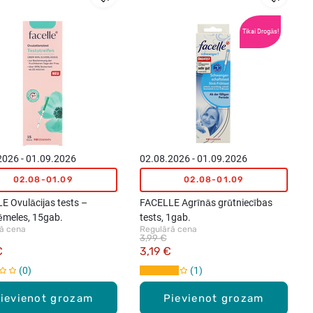
Tikai Drogās!
2026 - 01.09.2026
02.08.2026 - 01.09.2026
02.08-01.09
02.08-01.09
E Ovulācijas tests –
FACELLE Agrīnās grūtniecības
ēmeles, 15gab.
tests, 1gab.
ā cena
Regulārā cena
3,99 €
€
3,19 €
0
1
ievienot grozam
Pievienot grozam