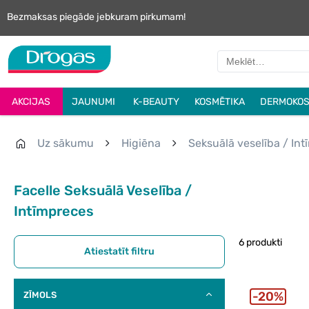
Bezmaksas piegāde jebkuram pirkumam!
AKCIJAS
JAUNUMI
K-BEAUTY
KOSMĒTIKA
DERMOKOS
Uz sākumu
Higiēna
Seksuālā veselība / In
Facelle Seksuālā Veselība /
Intīmpreces
6 produkti
Atiestatīt filtru
20%
ZĪMOLS