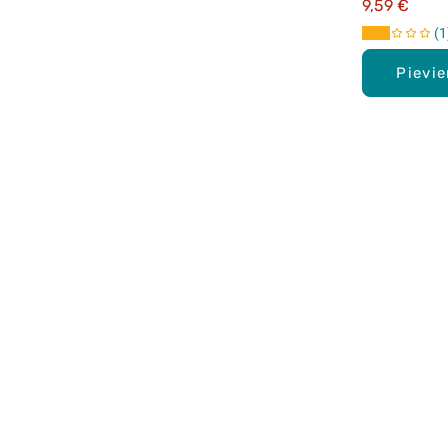
9,59 €
1
Pievi