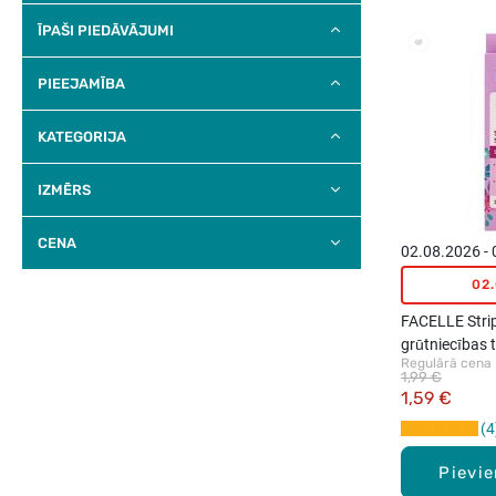
ĪPAŠI PIEDĀVĀJUMI
PIEEJAMĪBA
KATEGORIJA
IZMĒRS
CENA
02.08.2026 -
02
FACELLE Stri
grūtniecības 
Regulārā cena
1,99 €
1,59 €
4
Pievi