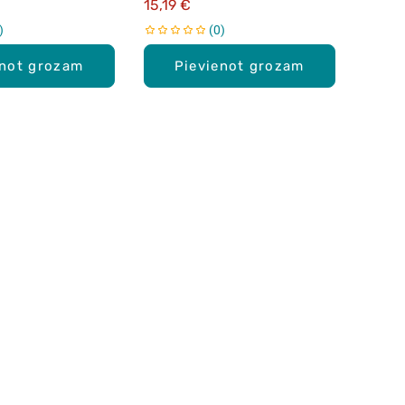
15,19 €
0
enot grozam
Pievienot grozam