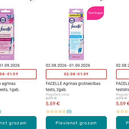
Vislabāk
Tikai Drogās!
pārdotie
 01.09.2026
02.08.2026 - 01.09.2026
02.08.
.08-01.09
02.08-01.09
p agrīnās
FACELLE Agrīnās grūtniecības
FACELL
tests, 1gab.
tests, 2gab.
teststr
Regulārā cena
Regulār
6,99 €
6,99 €
5,59 €
5,59 
0
enot grozam
Pievienot grozam
P