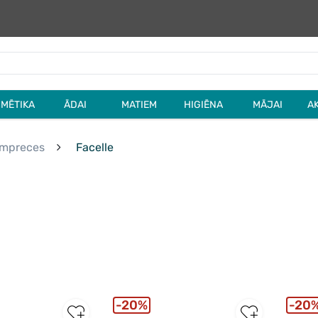
MĒTIKA
ĀDAI
MATIEM
HIGIĒNA
MĀJAI
A
tīmpreces
Facelle
20%
20