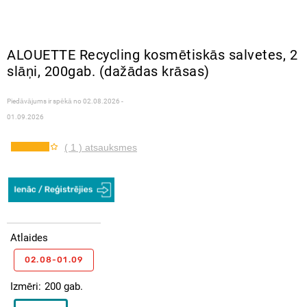
ALOUETTE Recycling kosmētiskās salvetes, 2
slāņi, 200gab. (dažādas krāsas)
Piedāvājums ir spēkā no
02.08.2026 -
01.09.2026
( 1 ) atsauksmes
Atlaides
02.08-01.09
Izmēri
200 gab.