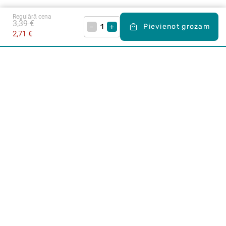
Regulārā cena
3,39 €
–
+
Pievienot grozam
2,71 €
Karjera Drogās
BUJ Biežāk uzdotie jautājumi
Lietošanas noteikumi
Par Drogas