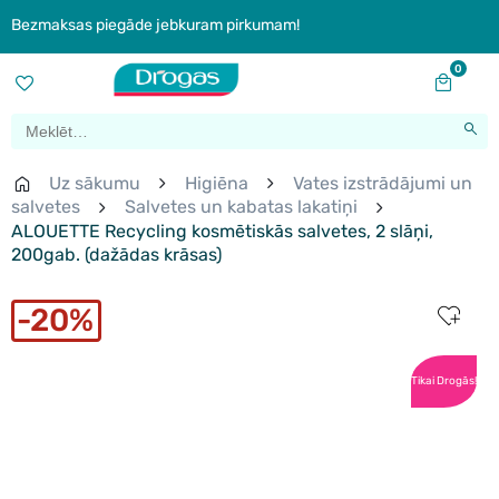
Bezmaksas piegāde jebkuram pirkumam!
0
Uz sākumu
Higiēna
Vates izstrādājumi un
salvetes
Salvetes un kabatas lakatiņi
ALOUETTE Recycling kosmētiskās salvetes, 2 slāņi,
200gab. (dažādas krāsas)
20%
Tikai Drogās!