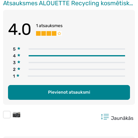
Atsauksmes ALOUETTE Recycling kosmētiskās salvetes, 2 slāņi, 200gab. (dažādas krāsas)
4.0
1 atsauksmes
5
4
3
2
1
Pievienot atsauksmi
Jaunākās