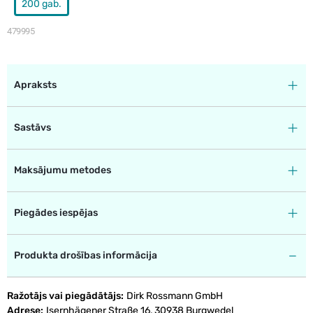
200 gab.
479995
Apraksts
Sastāvs
Maksājumu metodes
Piegādes iespējas
Produkta drošības informācija
Ražotājs vai piegādātājs
Dirk Rossmann GmbH
Adrese
Isernhägener Straße 16, 30938 Burgwedel