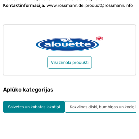
Kontaktinformācija
www.rossmann.de, product@rossmann.info
Visi zīmola produkti
Aplūko kategorijas
Salvetes un kabatas lakatiņi
Kokvilnas diski, bumbiņas un kociņi