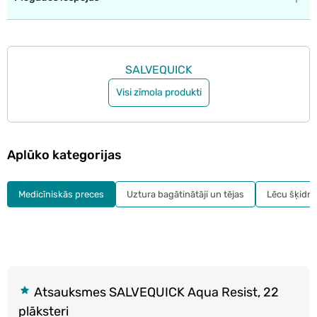
SALVEQUICK
Visi zīmola produkti
Aplūko kategorijas
Medicīniskās preces
Uztura bagātinātāji un tējas
Lēcu šķidru
Atsauksmes SALVEQUICK Aqua Resist, 22
plāksteri