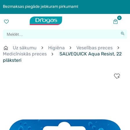
Bezmaksas piegāde jebkuram pirkumam!
0
Uz sākumu
Higiēna
Veselības preces
Medicīniskās preces
SALVEQUICK Aqua Resist, 22
plāksteri