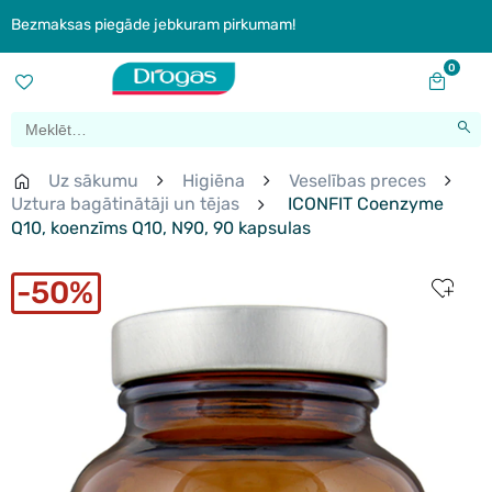
Bezmaksas piegāde jebkuram pirkumam!
0
Uz sākumu
Higiēna
Veselības preces
Uztura bagātinātāji un tējas
ICONFIT Coenzyme
Q10, koenzīms Q10, N90, 90 kapsulas
50%