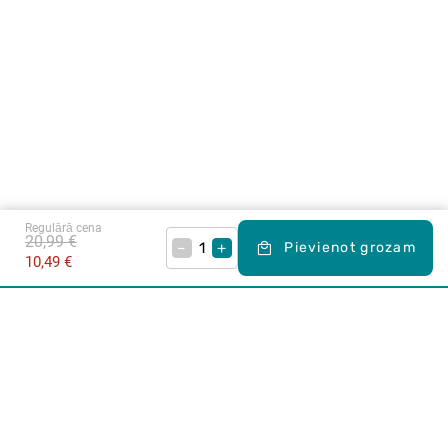
Regulārā cena
20,99 €
–
+
Pievienot grozam
10,49 €
Karjera Drogās
BUJ Biežāk uzdotie jautājumi