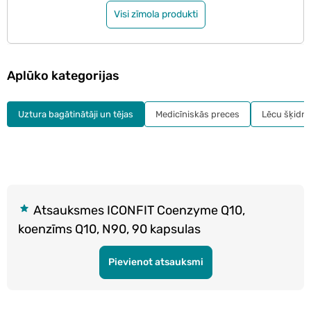
Visi zīmola produkti
Aplūko kategorijas
Uztura bagātinātāji un tējas
Medicīniskās preces
Lēcu šķidru
Atsauksmes ICONFIT Coenzyme Q10,
koenzīms Q10, N90, 90 kapsulas
Pievienot atsauksmi