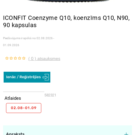
ICONFIT Coenzyme Q10, koenzīms Q10, N90,
90 kapsulas
Piedāvājums ir spēkā no
02.08.2026 -
01.09.2026
( 0 ) atsauksmes
582321
Atlaides
02.08-01.09
Apraksts