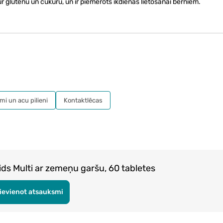
 glutēnu un cukuru, un ir piemērots ikdienas lietošanai bērniem.
mi un acu pilieni
Kontaktlēcas
s Multi ar zemeņu garšu, 60 tabletes
ievienot atsauksmi