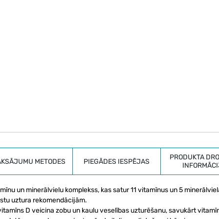
PRODUKTA DRO
AKSĀJUMU METODES
PIEGĀDES IESPĒJAS
INFORMĀCI
amīnu un minerālvielu komplekss, kas satur 11 vitamīnus un 5 minerālviel
alstu uztura rekomendācijām.
vitamīns D veicina zobu un kaulu veselības uzturēšanu, savukārt vitamī