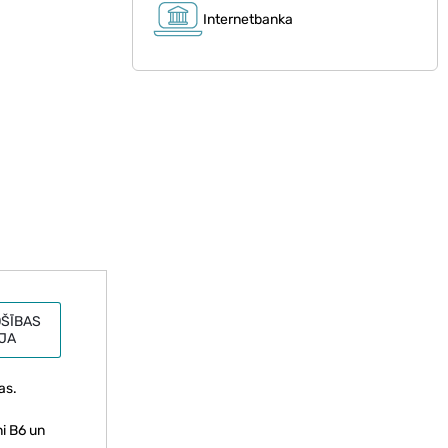
Internetbanka
ŠĪBAS
JA
as.
ni B6 un