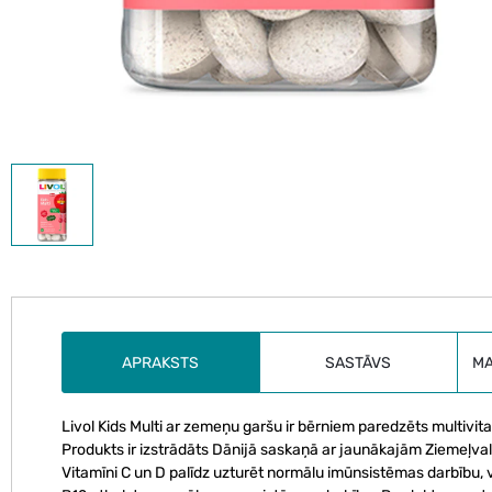
APRAKSTS
SASTĀVS
M
Livol Kids Multi ar zemeņu garšu ir bērniem paredzēts multivit
Produkts ir izstrādāts Dānijā saskaņā ar jaunākajām Ziemeļv
Vitamīni C un D palīdz uzturēt normālu imūnsistēmas darbību, 