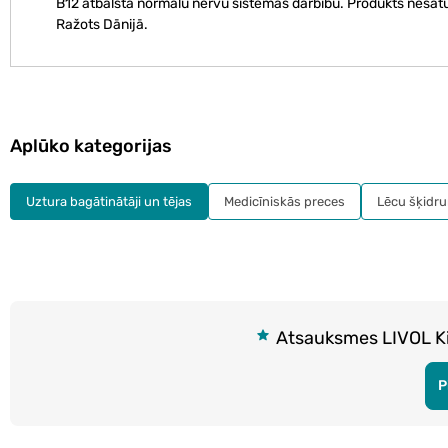
B12 atbalsta normālu nervu sistēmas darbību. Produkts nesatur
Ražots Dānijā.
Aplūko kategorijas
Uztura bagātinātāji un tējas
Medicīniskās preces
Lēcu šķidru
Atsauksmes LIVOL Kid
P