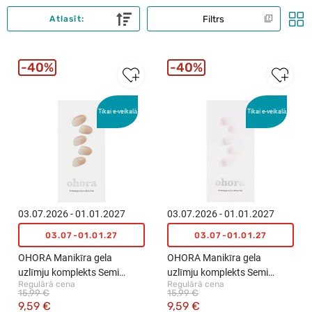
Filtrs
Atlasīt:
40%
40%
Tikai e-veikalā
Tikai e-veikalā
03.07.2026 - 01.01.2027
03.07.2026 - 01.01.2027
03.07-01.01.27
03.07-01.01.27
OHORA Manikīra gela
OHORA Manikīra gela
uzlīmju komplekts Semi
uzlīmju komplekts Semi
Regulārā cena
Regulārā cena
Cured Gel Nail Strips (N Mild
Cured Gel Nail Strips (N Veil),
15,99 €
15,99 €
Latte), 30 uzlīmes
30 uzlīmes
9,59 €
9,59 €