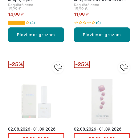
Regulārā cena
Regulārā cena
Strips (P Blaze), 32 uzlīmes
19,99 €
15,99 €
14,99 €
11,99 €
4
0
Pievienot grozam
Pievienot grozam
25%
25%
02.08.2026 - 01.09.2026
02.08.2026 - 01.09.2026