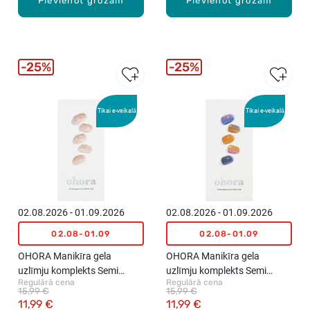
Pievienot grozam
Pievienot grozam
25%
25%
Tikai e-veikalā
Tikai e-veikalā
02.08.2026 - 01.09.2026
02.08.2026 - 01.09.2026
02.08-01.09
02.08-01.09
OHORA Manikīra gela
OHORA Manikīra gela
uzlīmju komplekts Semi
uzlīmju komplekts Semi
Regulārā cena
Regulārā cena
Cured Gel Nail Strips (N Pixie
Cured Gel Nail Strips (N
15,99 €
15,99 €
Dust), 30 uzlīmes
Gradient), 30 uzlīmes
11,99 €
11,99 €