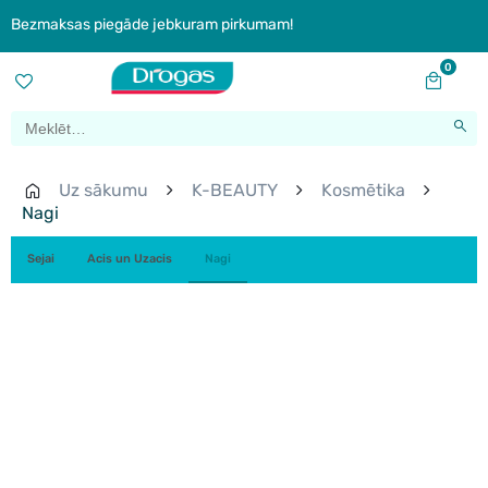
Bezmaksas piegāde jebkuram pirkumam!
0
Uz sākumu
K-BEAUTY
Kosmētika
Nagi
Sejai
Acis un Uzacis
Nagi