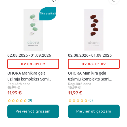
Tikai e-veikalā
02.08.2026 - 01.09.2026
02.08.2026 - 01.09.2026
02.08-01.09
02.08-01.09
OHORA Manikīra gela
OHORA Manikīra gela
uzlīmju komplekts Semi
uzlīmju komplekts Semi
Regulārā cena
Regulārā cena
Cured Gel Nail Strips (N
Cured Gel Nail Strips (N
15,99 €
15,99 €
Spring Garden), 30 uzlīmes
Chilly), 30 uzlīmes
11,99 €
11,99 €
0
0
Pievienot grozam
Pievienot grozam