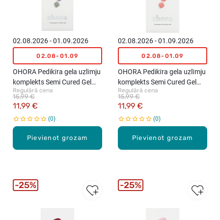
02.08.2026 - 01.09.2026
02.08.2026 - 01.09.2026
02.08-01.09
02.08-01.09
OHORA Pedikīra gela uzlīmju
OHORA Pedikīra gela uzlīmju
komplekts Semi Cured Gel
komplekts Semi Cured Gel
Regulārā cena
Regulārā cena
Strips (P Bubbly), 32 uzlīmes
Strips (P Romantique), 32
15,99 €
15,99 €
uzlīmes
11,99 €
11,99 €
0
0
Pievienot grozam
Pievienot grozam
25%
25%