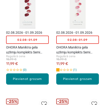
02.08.2026 - 01.09.2026
02.08.2026 - 01.09.2026
02.08-01.09
02.08-01.09
OHORA Manikīra gela
OHORA Manikīra gela
uzlīmju komplekts Semi
uzlīmju komplekts Semi
Regulārā cena
Regulārā cena
Cured Gel Nail Strips (N
Cured Gel Nail Strips (N
15,99 €
15,99 €
Mulberry), 30 uzlīmes
Tinted), 30 uzlīmes
11,99 €
11,99 €
0
1
Pievienot grozam
Pievienot grozam
25%
25%