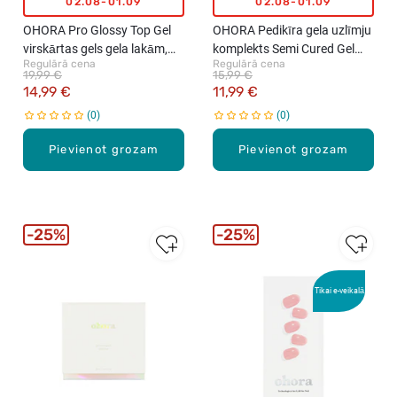
02.08-01.09
02.08-01.09
OHORA Pro Glossy Top Gel
OHORA Pedikīra gela uzlīmju
virskārtas gels gela lakām,
komplekts Semi Cured Gel
Regulārā cena
Regulārā cena
10ml
Pedicure Strips (P Ballerina),
19,99 €
15,99 €
30 uzlīmes
14,99 €
11,99 €
0
0
Pievienot grozam
Pievienot grozam
25%
25%
Tikai e-veikalā