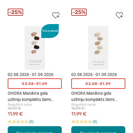
25%
25%
Tikai e-veikalā
02.08.2026 - 01.09.2026
02.08.2026 - 01.09.2026
02.08-01.09
02.08-01.09
OHORA Manikīra gela
OHORA Manikīra gela
uzlīmju komplekts Semi
uzlīmju komplekts Semi
Regulārā cena
Regulārā cena
Cured Gel Nail Strips (N
Cured Gel Nail Strips (N
15,99 €
15,99 €
Roasting), 30 uzlīmes
Carmel), 30 uzlīmes
11,99 €
11,99 €
0
0