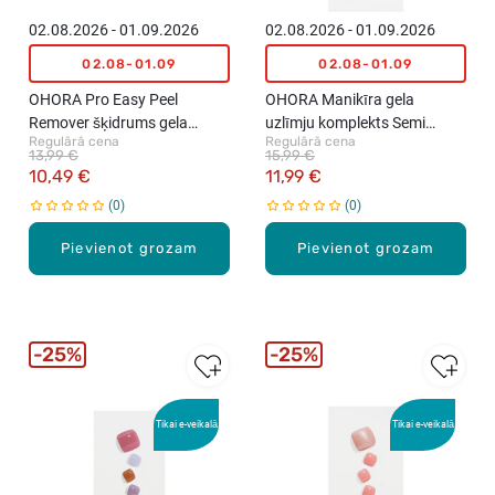
02.08.2026 - 01.09.2026
02.08.2026 - 01.09.2026
02.08-01.09
02.08-01.09
OHORA Pro Easy Peel
OHORA Manikīra gela
Remover šķidrums gela
uzlīmju komplekts Semi
Regulārā cena
Regulārā cena
uzlīmju noņemšanai, 50ml
Cured Gel Nail Strips (N Tint
13,99 €
15,99 €
Baby), 30 uzlīmes
10,49 €
11,99 €
0
0
Pievienot grozam
Pievienot grozam
25%
25%
Tikai e-veikalā
Tikai e-veikalā