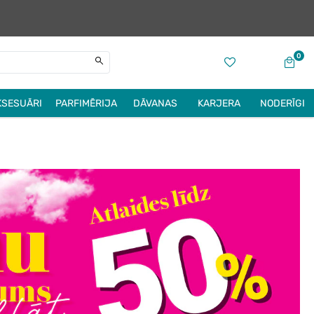
0
KSESUĀRI
PARFIMĒRIJA
DĀVANAS
KARJERA
NODERĪGI