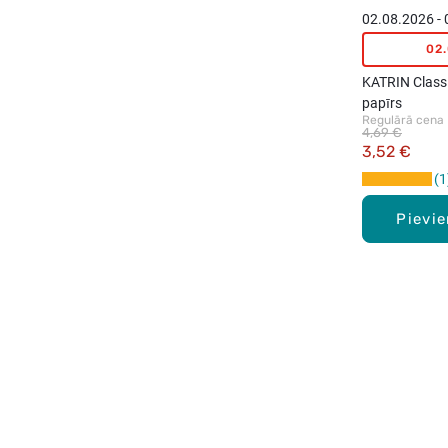
02.08.2026 -
02
KATRIN Classi
papīrs
Regulārā cena
4,69 €
3,52 €
1
Pievi