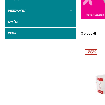
PIEEJAMĪBA
IZMĒRS
CENA
3 produkti
25%