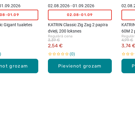
 01.09.2026
02.08.2026 - 01.09.2026
02.08.
.08-01.09
02.08-01.09
c Gigant tualetes
KATRIN Classic Zig Zag 2 papīra
KATRIN 
dvieļi, 200 loksnes
60M 2 p
Regulārā cena
Regulār
3,39 €
4,99 €
2,54 €
3,74 
0
enot grozam
Pievienot grozam
P