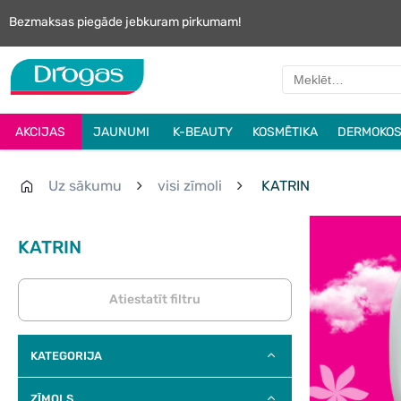
Bezmaksas piegāde jebkuram pirkumam!
AKCIJAS
JAUNUMI
K-BEAUTY
KOSMĒTIKA
DERMOKOS
Uz sākumu
visi zīmoli
KATRIN
KATRIN
Atiestatīt filtru
KATEGORIJA
ZĪMOLS