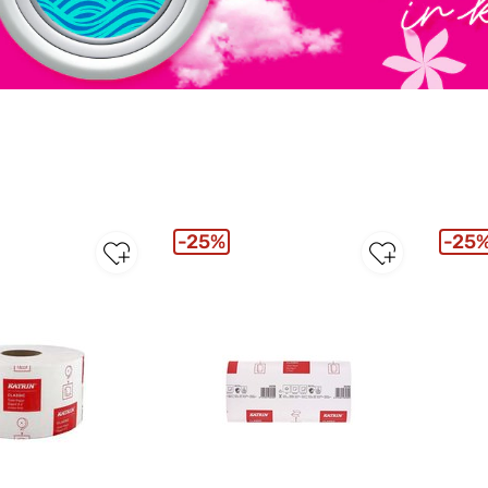
25%
25