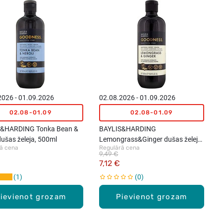
2026 - 01.09.2026
02.08.2026 - 01.09.2026
02.08-01.09
02.08-01.09
S&HARDING Tonka Bean &
BAYLIS&HARDING
dušas želeja, 500ml
Lemongrass&Ginger dušas želeja,
ā cena
Regulārā cena
500ml
9,49 €
7,12 €
1
0
ievienot grozam
Pievienot grozam