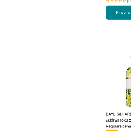
0
Pievi
BAYLIS&HARD
šķidrās roku 
Regulārā cena