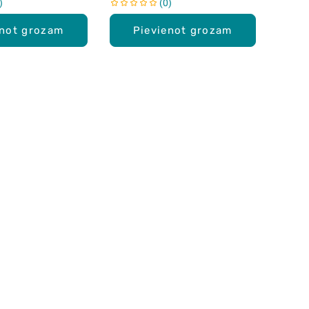
0
enot grozam
Pievienot grozam