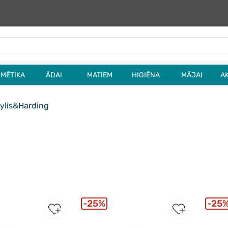
MĒTIKA
ĀDAI
MATIEM
HIGIĒNA
MĀJAI
A
ylis&Harding
25%
25