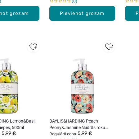
0
enot grozam
Pievienot grozam
P
ING Lemon&Basil
BAYLIS&HARDING Peach
ziepes, 500ml
Peony&Jasmine šķidrās roku
5,99 €
5,99 €
ziepes, 500ml
Regulārā cena