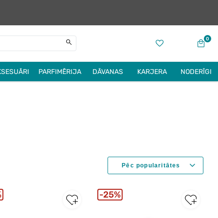
0
KSESUĀRI
PARFIMĒRIJA
DĀVANAS
KARJERA
NODERĪGI
%
25%