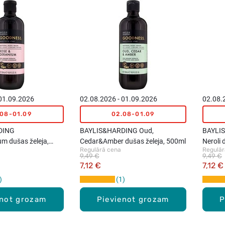
 01.09.2026
02.08.2026 - 01.09.2026
02.08.
.08-01.09
02.08-01.09
DING
BAYLIS&HARDING Oud,
BAYLI
m dušas želeja,
Cedar&Amber dušas želeja, 500ml
Neroli 
Regulārā cena
Regulār
9,49 €
9,49 €
7,12 €
7,12 €
1
enot grozam
Pievienot grozam
P