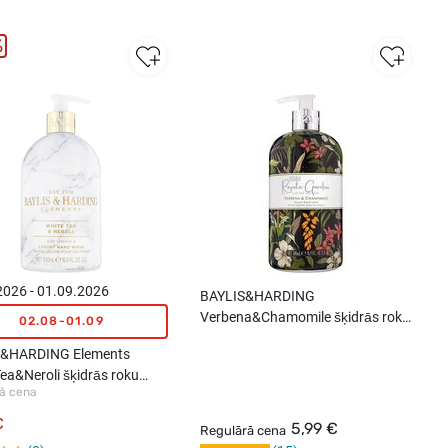
%
2026 - 01.09.2026
BAYLIS&HARDING
Verbena&Chamomile šķidrās roku
02.08-01.09
ziepes, 500ml
S&HARDING Elements
ea&Neroli šķidrās roku
ā cena
, 500ml
€
5,99 €
Regulārā cena