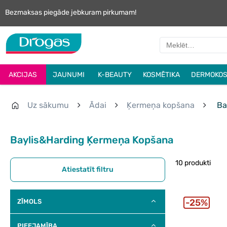
Bezmaksas piegāde jebkuram pirkumam!
AKCIJAS
JAUNUMI
K-BEAUTY
KOSMĒTIKA
DERMOKOS
Uz sākumu
Ādai
Ķermeņa kopšana
Ba
Baylis&Harding Ķermeņa Kopšana
10 produkti
Atiestatīt filtru
25%
ZĪMOLS
PIEEJAMĪBA