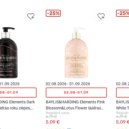
25%
25
 01.09.2026
02.08.2026 - 01.09.2026
02.08.
.08-01.09
02.08-01.09
ING Elements Dark
BAYLIS&HARDING Elements Pink
BAYLI
drās roku ziepes,
Blossom&Lotus Flower šķidrās
White T
Regulārā cena
Regulār
roku ziepes, 500ml
ziepes
6,79 €
6,79 €
5,09 €
5,09 