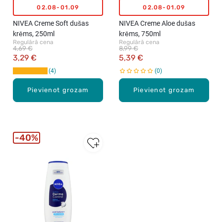
02.08-01.09
02.08-01.09
NIVEA Creme Soft dušas
NIVEA Creme Aloe dušas
krēms, 250ml
krēms, 750ml
Regulārā cena
Regulārā cena
4,69 €
8,99 €
3,29 €
5,39 €
4
0
Pievienot grozam
Pievienot grozam
40%