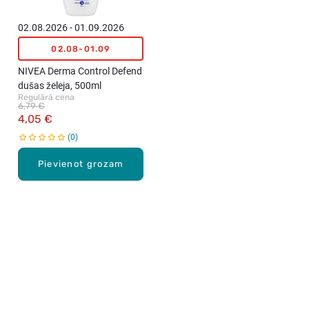
02.08.2026 - 01.09.2026
02.08-01.09
NIVEA Derma Control Defend
dušas želeja, 500ml
Regulārā cena
6,79 €
4,05 €
0
Pievienot grozam
Karjera Drogās
BUJ Biežāk uzdotie jautājumi