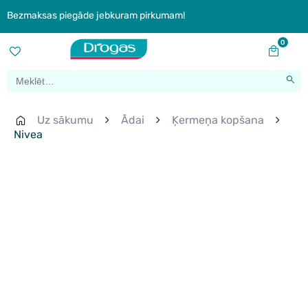
Bezmaksas piegāde jebkuram pirkumam!
0
Uz sākumu
Ādai
Ķermeņa kopšana
Nivea