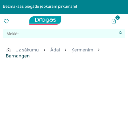
Bezmaksas piegāde jebkuram pirkumam!
0
Uz sākumu
Ādai
Ķermenim
Barnangen