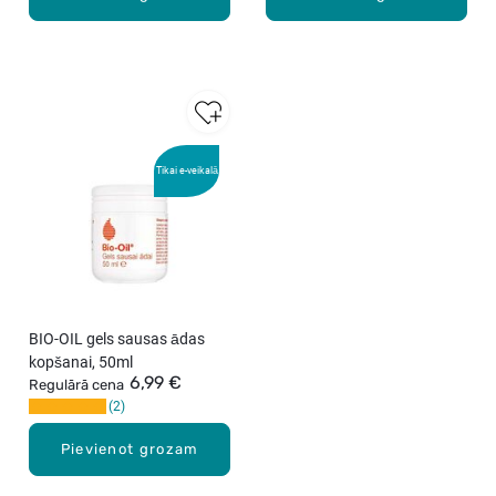
Tikai e-veikalā
BIO-OIL gels sausas ādas
kopšanai, 50ml
6,99 €
Regulārā cena
2
Pievienot grozam