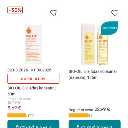
30%
Tikai e-veikalā
02.08.2026 - 01.09.2026
BIO-OIL Eļļa ādas kopšanai
(dabiska), 125ml
02.08-01.09
BIO-OIL Eļļa ādas kopšanai,
60ml
Regulārā cena
12,49 €
8,69 €
22,99 €
Regulārā cena
11
1
Pievienot grozam
Pievienot grozam