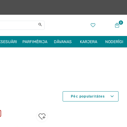
0
KSESUĀRI
PARFIMĒRIJA
DĀVANAS
KARJERA
NODERĪGI