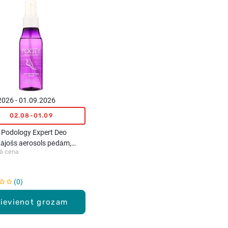
2026 - 01.09.2026
02.08-01.09
Podology Expert Deo
gājošs aerosols pēdām,
ā cena
€
0
ievienot grozam