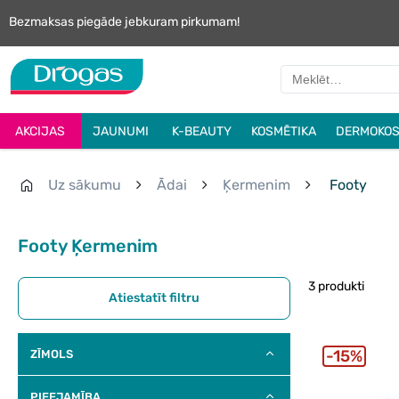
Bezmaksas piegāde jebkuram pirkumam!
AKCIJAS
JAUNUMI
K-BEAUTY
KOSMĒTIKA
DERMOKOS
Uz sākumu
Ādai
Ķermenim
Footy
Footy Ķermenim
3 produkti
Atiestatīt filtru
15%
ZĪMOLS
PIEEJAMĪBA