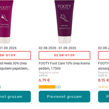
 01.09.2026
02.08.2026 - 01.09.2026
02.08.
.08-01.09
02.08-01.09
d Heels 30% Urea
FOOTY Foot Care 10% Urea krēms
FOOTY 
sājušiem papēžiem,
pēdām, 175ml
aizsar
Regulārā cena
Regulār
100ml
7,99 €
9,59 €
6,79 €
8,15 
2
enot grozam
Pievienot grozam
P