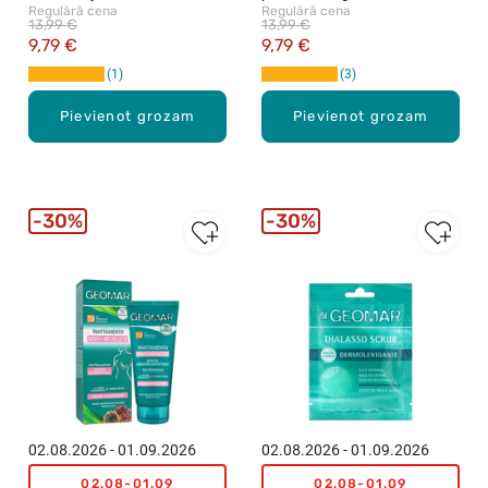
Regulārā cena
Regulārā cena
kritiskajiem punktiem, 150ml
atvēsinošu efektu, 200ml
13,99 €
13,99 €
9,79 €
9,79 €
1
3
Pievienot grozam
Pievienot grozam
30%
30%
02.08.2026 - 01.09.2026
02.08.2026 - 01.09.2026
02.08-01.09
02.08-01.09