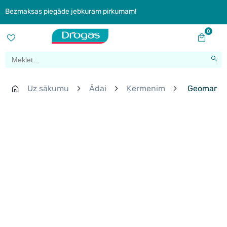
Bezmaksas piegāde jebkuram pirkumam!
0
Uz sākumu
Ādai
Ķermenim
Geomar