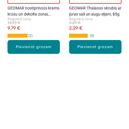
GEOMAR nostiprinošs krēms
GEOMAR Thalasso skrubis ar
krūšu un dekoltē zonai,
jūras sāli un augu eļļām, 85g
Regulārā cena
Regulārā cena
150ml
13,99 €
3,29 €
9,79 €
2,29 €
2
5
Pievienot grozam
Pievienot grozam
Karjera Drogās
BUJ Biežāk uzdotie jautājumi
Lietošanas noteikumi