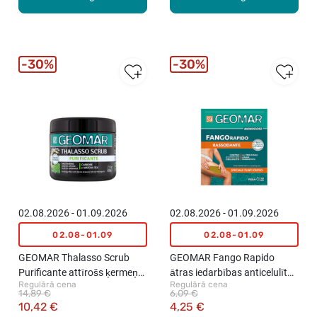
30%
30%
02.08.2026 - 01.09.2026
02.08.2026 - 01.09.2026
02.08-01.09
02.08-01.09
GEOMAR Thalasso Scrub
GEOMAR Fango Rapido
Purificante attīrošs ķermeņa
ātras iedarbības anticelulīta
Regulārā cena
Regulārā cena
skrubis ar melno sāli un
dūņu maska, 80ml
14,89 €
6,09 €
kokogli, 600g
10,42 €
4,25 €