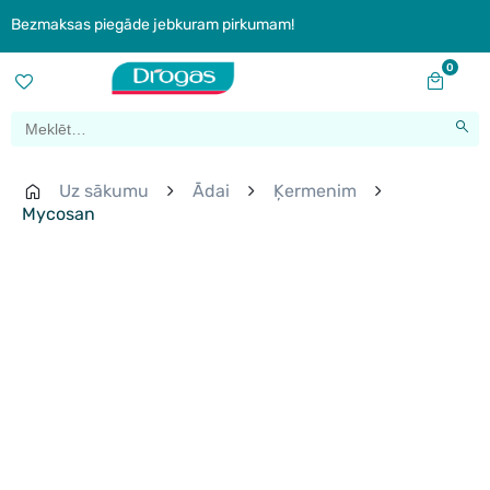
Bezmaksas piegāde jebkuram pirkumam!
0
Uz sākumu
Ādai
Ķermenim
Mycosan