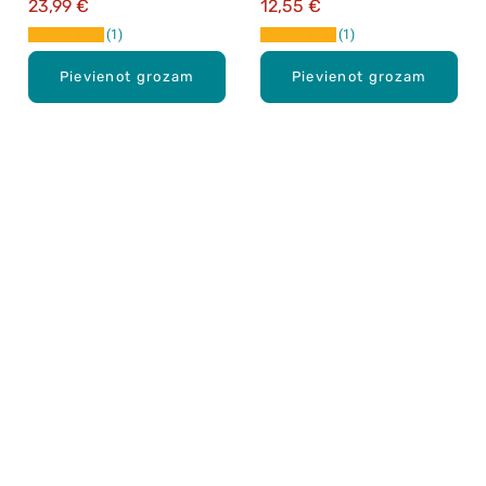
23,99 €
12,55 €
1
1
Pievienot grozam
Pievienot grozam
Karjera Drogās
BUJ Biežāk uzdotie jautājumi
Lietošanas noteikumi