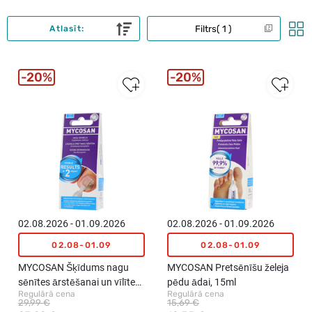
Filtrs
1
Atlasīt:
20%
20%
02.08.2026 - 01.09.2026
02.08.2026 - 01.09.2026
02.08-01.09
02.08-01.09
MYCOSAN Šķīdums nagu
MYCOSAN Pretsēnīšu želeja
sēnītes ārstēšanai un vīlītes
pēdu ādai, 15ml
Regulārā cena
Regulārā cena
bojāto nagu apstrādei, 5ml
29,99 €
15,69 €
un 10gab.