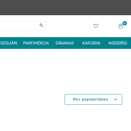
0
KSESUĀRI
PARFIMĒRIJA
DĀVANAS
KARJERA
NODERĪGI