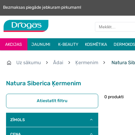
Bezmaksas piegāde jebkuram pirkumam!
AKCIJAS
JAUNUMI
K-BEAUTY
KOSMĒTIKA
DERMOKOS
Uz sākumu
Ādai
Ķermenim
Natura Sib
Natura Siberica Ķermenim
0 produkti
Atiestatīt filtru
ZĪMOLS
CENA