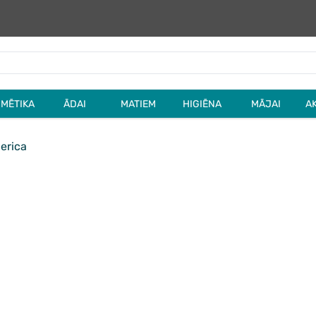
MĒTIKA
ĀDAI
MATIEM
HIGIĒNA
MĀJAI
A
erica