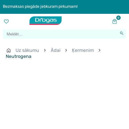
Bezmaksas piegāde jebkuram pirkumam!
0
Uz sākumu
Ādai
Ķermenim
Neutrogena