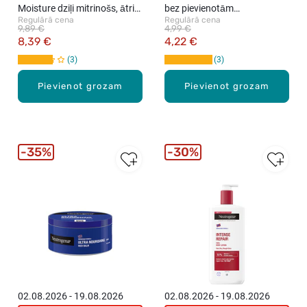
Moisture dziļi mitrinošs, ātri
bez pievienotām
Regulārā cena
Regulārā cena
absorbējošs ķermeņa losjons
smaržvielām, 75ml
9,89 €
4,99 €
ar mandeļu eļļu, 400ml
8,39 €
4,22 €
3
3
Pievienot grozam
Pievienot grozam
35%
30%
02.08.2026 - 19.08.2026
02.08.2026 - 19.08.2026