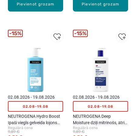
Pievienot grozam
Pievienot grozam
15%
15%
02.08.2026 - 19.08.2026
02.08.2026 - 19.08.2026
02.08-19.08
02.08-19.08
NEUTROGENA Hydro Boost
NEUTROGENA Deep
īpaši viegls gelveida lojons
Moisture dziļi mitrinošs, ātri
Regulārā cena
Regulārā cena
ķermenim, 400ml
absorbējošs ķermeņa
9,89 €
9,89 €
losjons, 400ml