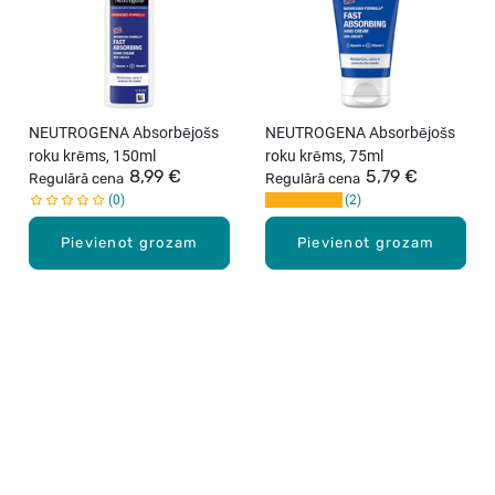
NEUTROGENA Absorbējošs
NEUTROGENA Absorbējošs
roku krēms, 150ml
roku krēms, 75ml
8,99 €
5,79 €
Regulārā cena
Regulārā cena
0
2
Pievienot grozam
Pievienot grozam
Karjera Drogās
BUJ Biežāk uzdotie jautājumi