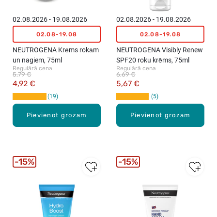
02.08.2026 - 19.08.2026
02.08.2026 - 19.08.2026
02.08-19.08
02.08-19.08
NEUTROGENA Krēms rokām
NEUTROGENA Visibly Renew
un nagiem, 75ml
SPF20 roku krēms, 75ml
Regulārā cena
Regulārā cena
5,79 €
6,69 €
4,92 €
5,67 €
19
5
Pievienot grozam
Pievienot grozam
15%
15%