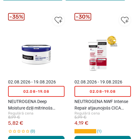
35%
30%
02.08.2026 - 19.08.2026
02.08.2026 - 19.08.2026
02.08-19.08
02.08-19.08
NEUTROGENA Deep
NEUTROGENA NWF Intense
Moisture dziļi mitrinošs
Repair atjaunojošs CICA
Regulārā cena
Regulārā cena
balzams, 300ml
krēms pēdām, 50ml
8,99 €
5,99 €
5,82 €
4,19 €
0
1