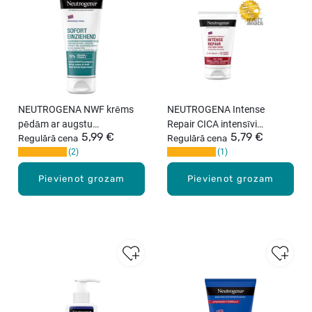
NEUTROGENA NWF krēms
NEUTROGENA Intense
pēdām ar augstu
Repair CICA intensīvi
5,99 €
5,79 €
uzsūkšanās spēju, 100ml
Regulārā cena
atjaunojošs krēms rokām,
Regulārā cena
2
1
50ml
Pievienot grozam
Pievienot grozam