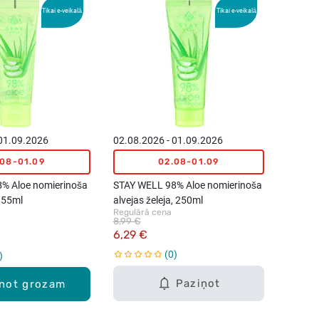
Tikai e-veikalā
Tikai e-veikalā
 01.09.2026
02.08.2026 - 01.09.2026
.08-01.09
02.08-01.09
% Aloe nomierinoša
STAY WELL 98% Aloe nomierinoša
, 55ml
alvejas želeja, 250ml
Regulārā cena
8,99 €
6,29 €
0
Paziņot
enot grozam