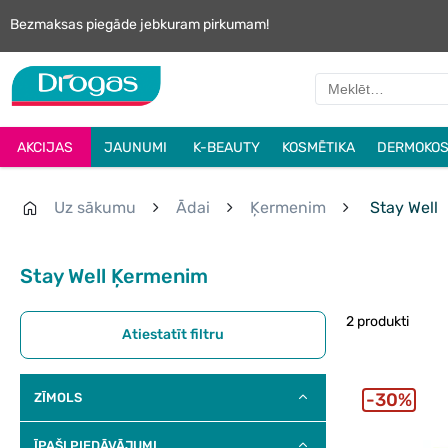
Bezmaksas piegāde jebkuram pirkumam!
AKCIJAS
JAUNUMI
K-BEAUTY
KOSMĒTIKA
DERMOKOS
Uz sākumu
Ādai
Ķermenim
Stay Well
Stay Well Ķermenim
2 produkti
Atiestatīt filtru
30%
ZĪMOLS
ĪPAŠI PIEDĀVĀJUMI