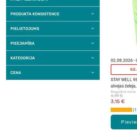
PRODUKTA KONSISTENCE
PIELIETOJUMS
PIEEJAMĪBA
KATEGORIJA
02.08.2026 -
02
CENA
STAY WELL 98
alvejas želeja
Regulārā cena
4,49 €
3,15 €
1
Pievi