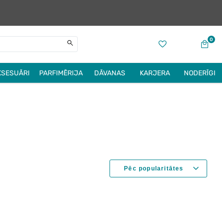
0
KSESUĀRI
PARFIMĒRIJA
DĀVANAS
KARJERA
NODERĪGI