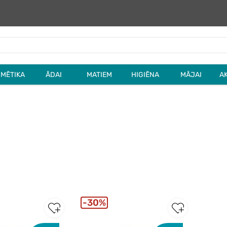
MĒTIKA
ĀDAI
MATIEM
HIGIĒNA
MĀJAI
A
30%