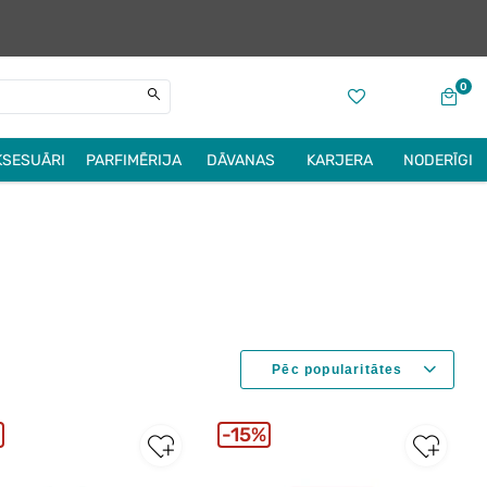
0
KSESUĀRI
PARFIMĒRIJA
DĀVANAS
KARJERA
NODERĪGI
15%