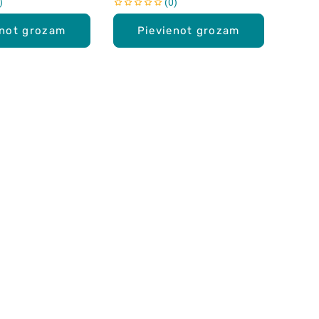
0
enot grozam
Pievienot grozam