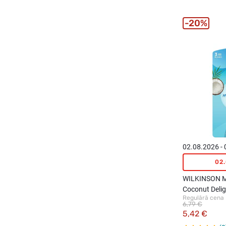
20%
02.08.2026 -
02
WILKINSON My
Coconut Delig
Regulārā cena
lietošanas sku
6,79 €
4gab.
5,42 €