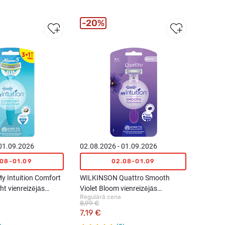
20%
 01.09.2026
02.08.2026 - 01.09.2026
.08-01.09
02.08-01.09
 Intuition Comfort
WILKINSON Quattro Smooth
ht vienreizējās
Violet Bloom vienreizējās
Regulārā cena
vekļi sievietēm,
lietošanas skuveklis sievietēm,
8,99 €
3gab.
7,19 €