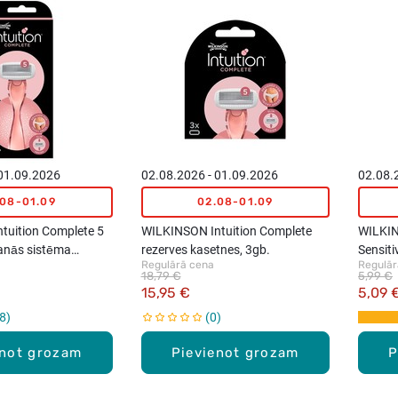
 01.09.2026
02.08.2026 - 01.09.2026
02.08.
.08-01.09
02.08-01.09
tuition Complete 5
WILKINSON Intuition Complete
WILKI
anās sistēma
rezerves kasetnes, 3gb.
Sensiti
Regulārā cena
Regulār
sievieš
18,79 €
5,99 €
15,95 €
5,09 
8
0
enot grozam
Pievienot grozam
P