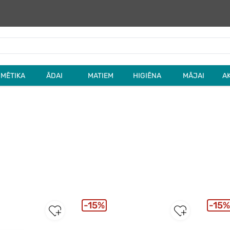
MĒTIKA
ĀDAI
MATIEM
HIGIĒNA
MĀJAI
A
15%
15%