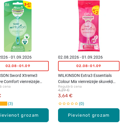
2026 - 01.09.2026
02.08.2026 - 01.09.2026
02.08-01.09
02.08-01.09
NSON Sword Xtreme3
WILKINSON Extra3 Essentials
ve Comfort vienreizējie
Colour Mix vienreizējie skuvekļi
ā cena
Regulārā cena
u skuvekļi, 3+1gab.
sieviešu, 4 + 2gb.
4,29 €
€
3,64 €
3
0
ievienot grozam
Pievienot grozam