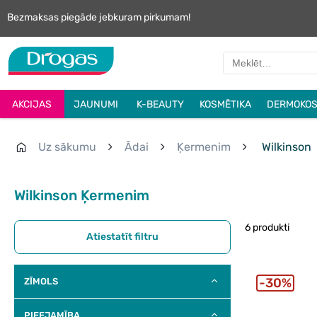
Bezmaksas piegāde jebkuram pirkumam!
AKCIJAS
JAUNUMI
K-BEAUTY
KOSMĒTIKA
DERMOKOS
Uz sākumu
Ādai
Ķermenim
Wilkinson
Wilkinson Ķermenim
6 produkti
Atiestatīt filtru
30%
ZĪMOLS
PIEEJAMĪBA