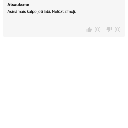
Atsauksme
Asināmais kalpo ļoti labi. Nelūzt zīmuļi.
(0)
(0)