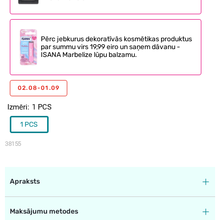
Pērc jebkurus dekoratīvās kosmētikas produktus
par summu virs 19,99 eiro un saņem dāvanu -
ISANA Marbelize lūpu balzamu.
02.08-01.09
Izmēri
1 PCS
1 PCS
38155
Apraksts
Maksājumu metodes