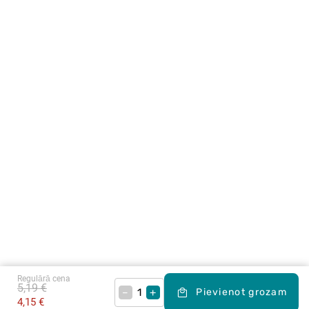
Regulārā cena
5,19 €
–
+
Pievienot grozam
4,15 €