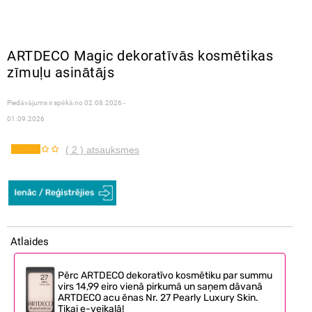
ARTDECO Magic dekoratīvās kosmētikas
zīmuļu asinātājs
Piedāvājums ir spēkā no
02.08.2026 -
01.09.2026
( 2 ) atsauksmes
Atlaides
Pērc ARTDECO dekoratīvo kosmētiku par summu
virs 14,99 eiro vienā pirkumā un saņem dāvanā
ARTDECO acu ēnas Nr. 27 Pearly Luxury Skin.
Tikai e-veikalā!