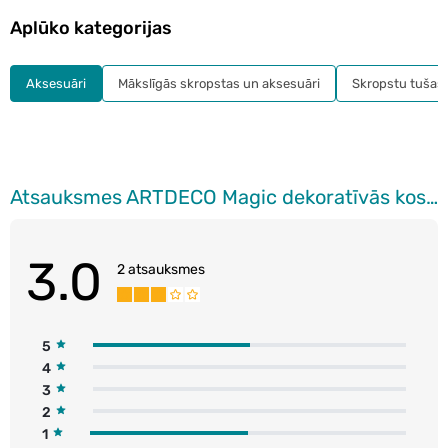
Aplūko kategorijas
Aksesuāri
Mākslīgās skropstas un aksesuāri
Skropstu tušas
Atsauksmes ARTDECO Magic dekoratīvās kosmētikas zīmuļu asinātājs
3.0
2 atsauksmes
5
4
3
2
1