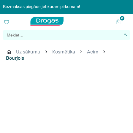
Bezmaksas piegāde jebkuram pirkumam!
0
Uz sākumu
Kosmētika
Acīm
Bourjois