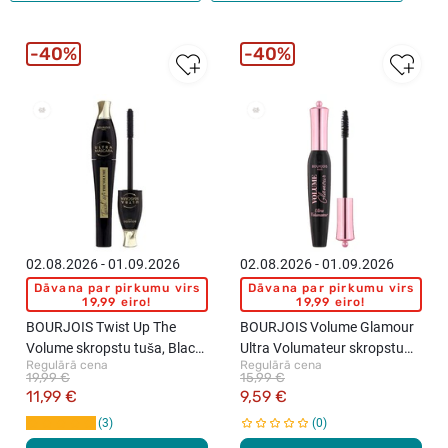
40%
40%
New
New
02.08.2026 - 01.09.2026
02.08.2026 - 01.09.2026
Dāvana par pirkumu virs
Dāvana par pirkumu virs
19,99 eiro!
19,99 eiro!
BOURJOIS Twist Up The
BOURJOIS Volume Glamour
Volume skropstu tuša, Black,
Ultra Volumateur skropstu
Regulārā cena
Regulārā cena
8ml
tuša, Black, 12ml
19,99 €
15,99 €
11,99 €
9,59 €
3
0