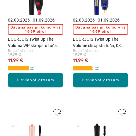
02.08.2026 - 01.09.2026
02.08.2026 - 01.09.2026
Dāvana par pirkumu virs
Dāvana par pirkumu virs
19,99 eiro!
19,99 eiro!
BOURJOIS Twist Up The
BOURJOIS Twist Up The
Voluma WP skropstu tuša,
Volume skropstu tuša, 03
Regulārā cena
Regulārā cena
Black, 8ml
Ultra Blue, 8ml
19,99 €
19,99 €
11,99 €
11,99 €
2
2
Pievienot grozam
Pievienot grozam
New
New