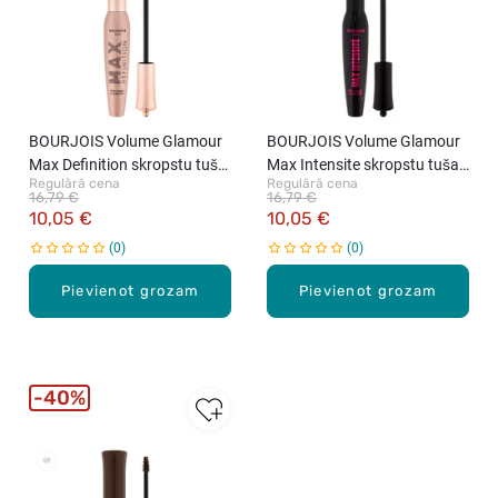
BOURJOIS Volume Glamour
BOURJOIS Volume Glamour
Max Definition skropstu tuša,
Max Intensite skropstu tuša,
Regulārā cena
Regulārā cena
Black, 12ml
Intense Black, 12ml
16,79 €
16,79 €
10,05 €
10,05 €
0
0
Pievienot grozam
Pievienot grozam
40%
New