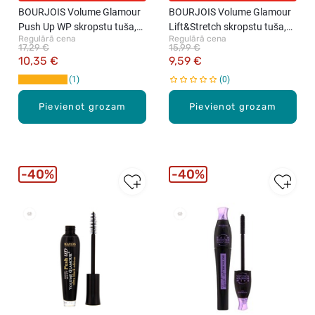
BOURJOIS Volume Glamour
BOURJOIS Volume Glamour
Push Up WP skropstu tuša,
Lift&Stretch skropstu tuša,
Regulārā cena
Regulārā cena
Black, 7ml
Black, 12ml
17,29 €
15,99 €
10,35 €
9,59 €
1
0
Pievienot grozam
Pievienot grozam
40%
40%
New
New