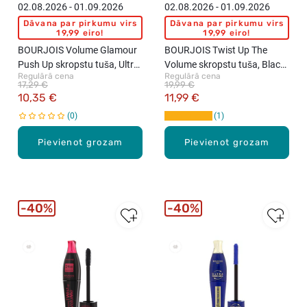
02.08.2026 - 01.09.2026
02.08.2026 - 01.09.2026
Dāvana par pirkumu virs
Dāvana par pirkumu virs
19,99 eiro!
19,99 eiro!
BOURJOIS Volume Glamour
BOURJOIS Twist Up The
Push Up skropstu tuša, Ultra
Volume skropstu tuša, Black,
Regulārā cena
Regulārā cena
Black, 6ml
8ml
17,29 €
19,99 €
10,35 €
11,99 €
0
1
Pievienot grozam
Pievienot grozam
40%
40%
New
New