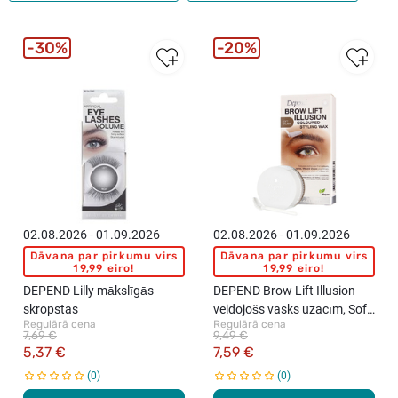
30%
20%
02.08.2026 - 01.09.2026
02.08.2026 - 01.09.2026
Dāvana par pirkumu virs
Dāvana par pirkumu virs
19,99 eiro!
19,99 eiro!
DEPEND Lilly mākslīgās
DEPEND Brow Lift Illusion
skropstas
veidojošs vasks uzacīm, Soft
Regulārā cena
Regulārā cena
Brown, 5g
7,69 €
9,49 €
5,37 €
7,59 €
0
0