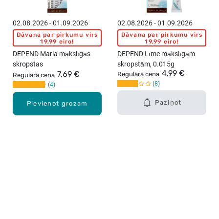
02.08.2026 - 01.09.2026
02.08.2026 - 01.09.2026
Dāvana par pirkumu virs
Dāvana par pirkumu virs
19,99 eiro!
19,99 eiro!
DEPEND Maria mākslīgās
DEPEND Līme mākslīgām
skropstas
skropstām, 0.015g
4,99 €
7,69 €
Regulārā cena
Regulārā cena
8
4
Paziņot
Pievienot grozam
Karjera Drogās
BUJ Biežāk uzdotie jautājumi