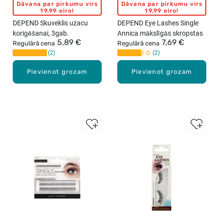
Dāvana par pirkumu virs
Dāvana par pirkumu virs
19,99 eiro!
19,99 eiro!
DEPEND Skuveklis uzacu
DEPEND Eye Lashes Single
koriģēšanai, 3gab.
Annica mākslīgās skropstas
5,89 €
7,69 €
Regulārā cena
Regulārā cena
2
2
Pievienot grozam
Pievienot grozam