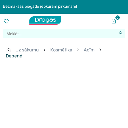
Bezmaksas piegāde jebkuram pirkumam!
0
Uz sākumu
Kosmētika
Acīm
Depend