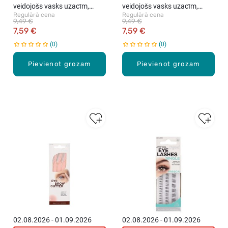
veidojošs vasks uzacīm,
veidojošs vasks uzacīm,
Regulārā cena
Regulārā cena
Taupe, 5g
Medium Brown, 5g
9,49 €
9,49 €
7,59 €
7,59 €
0
0
Pievienot grozam
Pievienot grozam
02.08.2026 - 01.09.2026
02.08.2026 - 01.09.2026