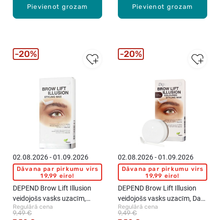
Pievienot grozam
Pievienot grozam
20%
20%
02.08.2026 - 01.09.2026
02.08.2026 - 01.09.2026
Dāvana par pirkumu virs
Dāvana par pirkumu virs
19,99 eiro!
19,99 eiro!
DEPEND Brow Lift Illusion
DEPEND Brow Lift Illusion
veidojošs vasks uzacīm,
veidojošs vasks uzacīm, Dark
Regulārā cena
Regulārā cena
Transparent, 5g
Brown, 5g
9,49 €
9,49 €