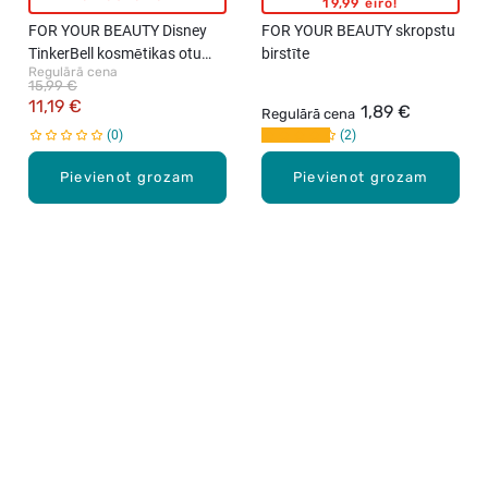
19,99 eiro!
FOR YOUR BEAUTY Disney
FOR YOUR BEAUTY skropstu
TinkerBell kosmētikas otu
birstīte
Regulārā cena
komplekts
15,99 €
11,19 €
1,89 €
Regulārā cena
0
2
Pievienot grozam
Pievienot grozam
Karjera Drogās
BUJ Biežāk uzdotie jautājumi
Lietošanas noteikumi