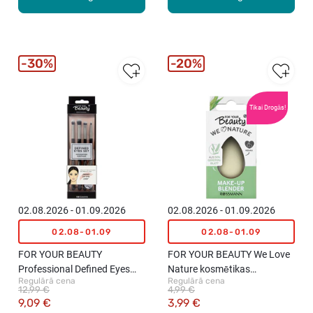
30%
20%
Tikai Drogās!
02.08.2026 - 01.09.2026
02.08.2026 - 01.09.2026
02.08-01.09
02.08-01.09
FOR YOUR BEAUTY
FOR YOUR BEAUTY We Love
Professional Defined Eyes
Nature kosmētikas
Regulārā cena
Regulārā cena
acu otu komplekts "Smokey
uzklāšanas sūklītis
12,99 €
4,99 €
Cat Eyes", 4gab.
9,09 €
3,99 €