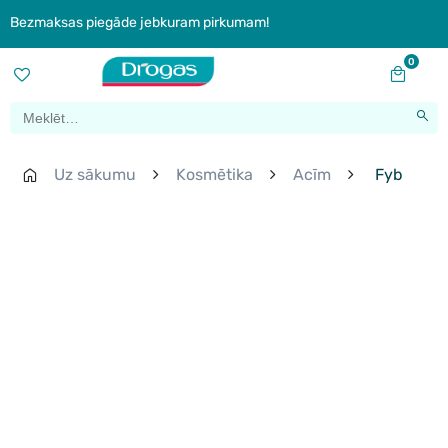
Bezmaksas piegāde jebkuram pirkumam!
0
Uz sākumu
Kosmētika
Acīm
Fyb