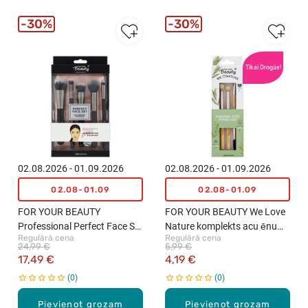
30%
30%
Tikai Drogās!
02.08.2026 - 01.09.2026
02.08.2026 - 01.09.2026
02.08-01.09
02.08-01.09
FOR YOUR BEAUTY
FOR YOUR BEAUTY We Love
Professional Perfect Face Set
Nature komplekts acu ēnu
Regulārā cena
Regulārā cena
otu komplekts "No‑Make‑up
uzklāšanai
24,99 €
5,99 €
Look & Glow Skin", 5gab.
17,49 €
4,19 €
0
0
Pievienot grozam
Pievienot grozam