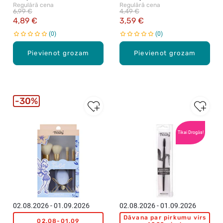
Regulārā cena
Regulārā cena
uzklāšanai un izpludinašanai,
gumijas, 1gab.
6,99 €
4,49 €
2gab.
4,89 €
3,59 €
0
0
Pievienot grozam
Pievienot grozam
30%
Tikai Drogās!
02.08.2026 - 01.09.2026
02.08.2026 - 01.09.2026
Dāvana par pirkumu virs
02.08-01.09