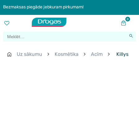
Bezmaksas piegāde jebkuram pirkumam!
0
Uz sākumu
Kosmētika
Acīm
Killys