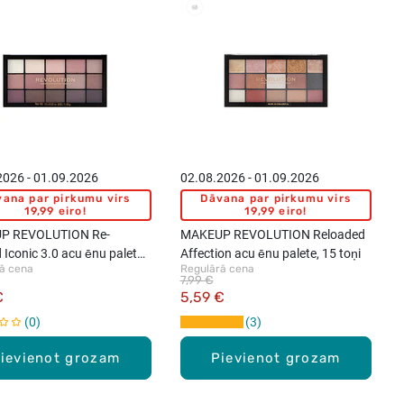
New
2026 - 01.09.2026
02.08.2026 - 01.09.2026
ana par pirkumu virs
Dāvana par pirkumu virs
19,99 eiro!
19,99 eiro!
P REVOLUTION Re-
MAKEUP REVOLUTION Reloaded
Iconic 3.0 acu ēnu palete,
Affection acu ēnu palete, 15 toņi
ā cena
Regulārā cena
7,99 €
€
5,59 €
0
3
ievienot grozam
Pievienot grozam