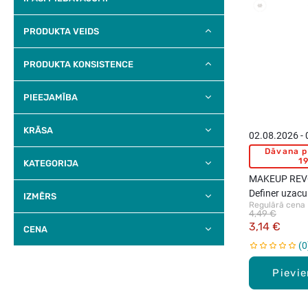
PRODUKTA VEIDS
PRODUKTA KONSISTENCE
PIEEJAMĪBA
KRĀSA
02.08.2026 -
Dāvana p
19
KATEGORIJA
MAKEUP REV
Definer uzacu
IZMĒRS
Regulārā cena
4,49 €
3,14 €
CENA
0
Pievi