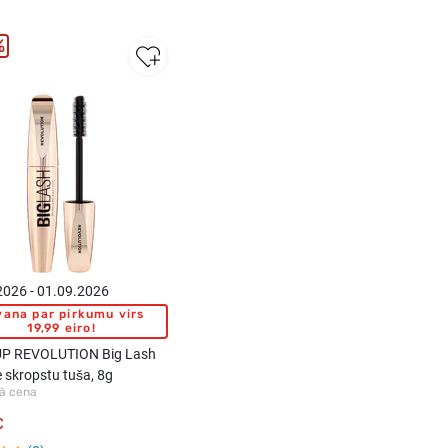
%
2026 - 01.09.2026
ana par pirkumu virs
19,99 eiro!
P REVOLUTION Big Lash
 skropstu tuša, 8g
ā cena
€