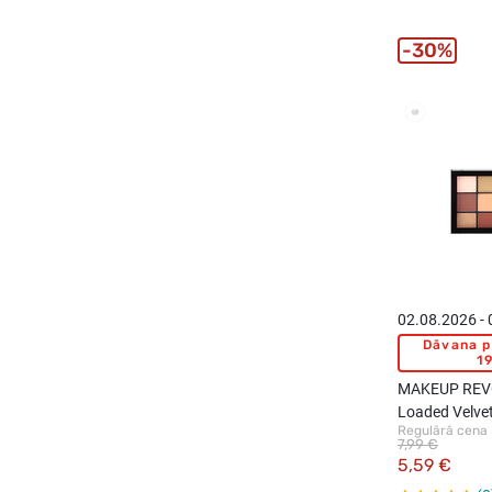
30%
02.08.2026 -
Dāvana p
19
MAKEUP REV
Loaded Velve
Regulārā cena
palete, 15 toņ
7,99 €
5,59 €