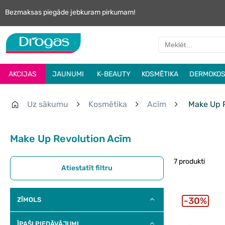
Bezmaksas piegāde jebkuram pirkumam!
AKCIJAS
JAUNUMI
K-BEAUTY
KOSMĒTIKA
DERMOKOS
Uz sākumu
Kosmētika
Acīm
Make Up R
Make Up Revolution Acīm
7 produkti
Atiestatīt filtru
30%
ZĪMOLS
ĪPAŠI PIEDĀVĀJUMI