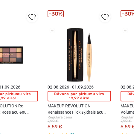
30%
30
 01.09.2026
02.08.2026 - 01.09.2026
02.08.
ar pirkumu virs
Dāvana par pirkumu virs
Dāv
,99 eiro!
19,99 eiro!
OLUTION Re-
MAKEUP REVOLUTION
MAKEU
t Rose acu ēnu
Renaissance Flick šķidrais acu
Volume
Regulārā cena
Regulār
i
laineris, 0.8g
7,99 €
7,99 €
5,59 €
5,59 