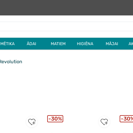
MĒTIKA
ĀDAI
MATIEM
HIGIĒNA
MĀJAI
A
evolution
30%
30