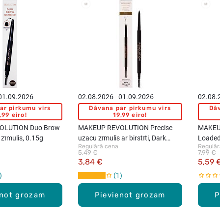
New
New
 01.09.2026
02.08.2026 - 01.09.2026
02.08.
ar pirkumu virs
Dāvana par pirkumu virs
Dāv
,99 eiro!
19,99 eiro!
OLUTION Duo Brow
MAKEUP REVOLUTION Precise
MAKEU
 zīmulis, 0.15g
uzacu zīmulis ar birstīti, Dark
Loaded 
Regulārā cena
Regulār
Brown, 0.05g
15 toņi
5,49 €
7,99 €
3,84 €
5,59 
1
enot grozam
Pievienot grozam
P