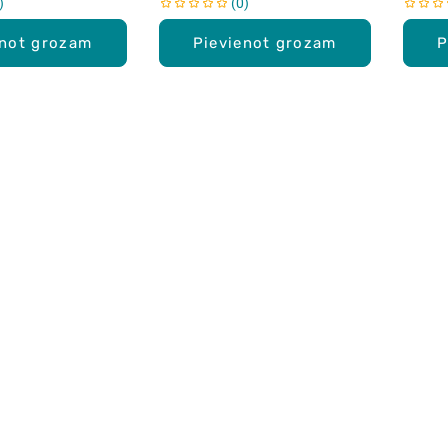
0
enot grozam
Pievienot grozam
P