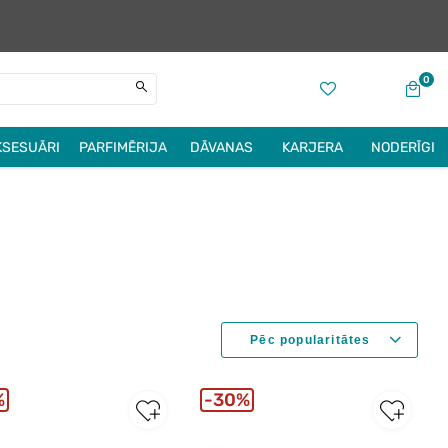
0
KSESUĀRI
PARFIMĒRIJA
DĀVANAS
KARJERA
NODERĪGI
%
30%