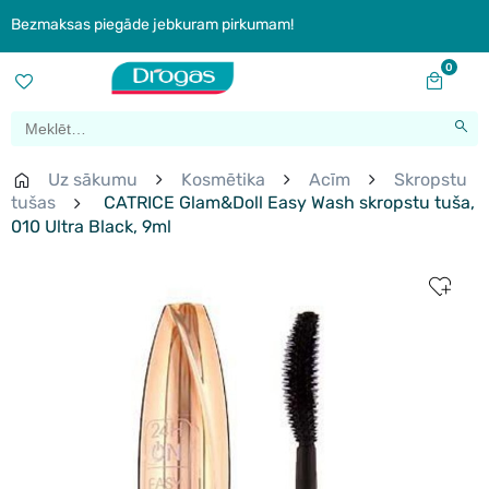
Bezmaksas piegāde jebkuram pirkumam!
0
Uz sākumu
Kosmētika
Acīm
Skropstu
tušas
CATRICE Glam&Doll Easy Wash skropstu tuša,
010 Ultra Black, 9ml
New