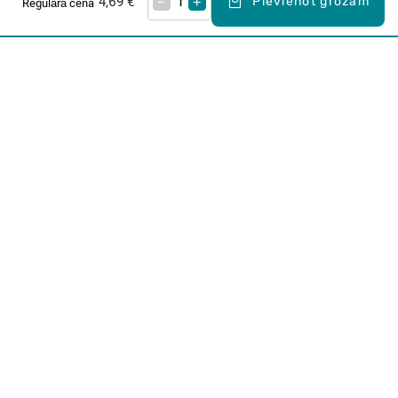
4,69 €
–
+
Pievienot grozam
Regulārā cena
Karjera Drogās
BUJ Biežāk uzdotie jautājumi
Lietošanas noteikumi
Par Drogas
E-veikals