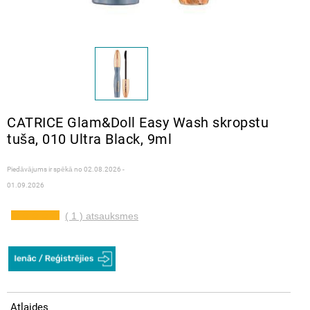
CATRICE Glam&Doll Easy Wash skropstu
tuša, 010 Ultra Black, 9ml
Piedāvājums ir spēkā no
02.08.2026 -
01.09.2026
( 1 ) atsauksmes
Atlaides