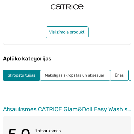
Visi zīmola produkti
Aplūko kategorijas
Skropstu tušas
Mākslīgās skropstas un aksesuāri
Ēnas
Atsauksmes CATRICE Glam&Doll Easy Wash skropstu tuša, 010 Ultra Black, 9ml
1 atsauksmes