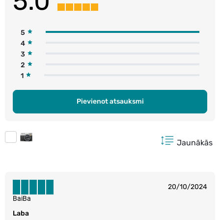
5.0
5
4
3
2
1
Pievienot atsauksmi
Jaunākās
20/10/2024
BaiBa
Laba