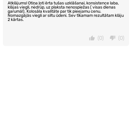
Atklājums! Otiņa ļoti ērta tušas uzklāšanai, konsistence laba,
klājas viegli, nedrūp, uz plaksta nenospiežas ( visas dienas
garumā!). Kolosāla kvalitāte par tik pieejamu cenu.
Nomazgājās viegli ar siltu ūdeni. Sev tīkamam rezultātam klāju
2 kārtas.
(0)
(0)