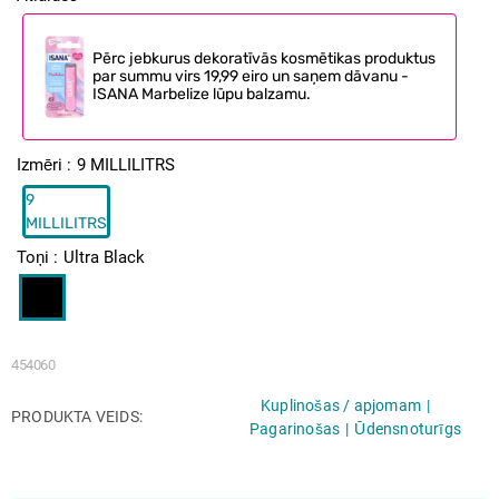
Pērc jebkurus dekoratīvās kosmētikas produktus
par summu virs 19,99 eiro un saņem dāvanu -
ISANA Marbelize lūpu balzamu.
Izmēri
9 MILLILITRS
9
MILLILITRS
Toņi
Ultra Black
454060
Kuplinošas / apjomam
PRODUKTA VEIDS
Pagarinošas
Ūdensnoturīgs