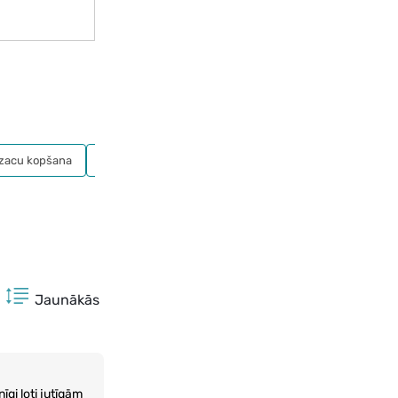
uzacu kopšana
Zīmuļi
Jaunākās
īgi ļoti jutīgām