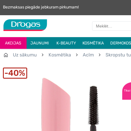
Bezmaksas piegāde jebkuram pirkumam!
AKCIJAS
JAUNUMI
K-BEAUTY
KOSMĒTIKA
DERMOKOS
Uz sākumu
Kosmētika
Acīm
Skropstu t
40%
Tikai