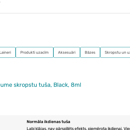
.
Laineri
Produkti uzacīm
Aksesuāri
Bāzes
Skropstu un 
ume skropstu tuša, Black, 8ml
Normāla ikdienas tuša
Labi klājas, nav pārspīlēts efekts, piemērota ikdienai. Vien