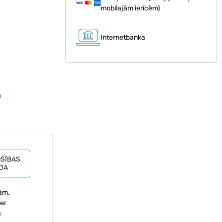
mobilajām ierīcēm)
Internetbanka
m
ŠĪBAS
JA
tām.
ver
a