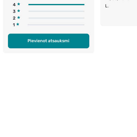
4
L.
3
2
1
Pievienot atsauksmi