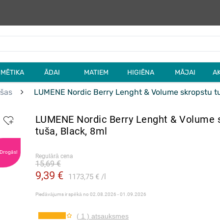
MĒTIKA
ĀDAI
MATIEM
HIGIĒNA
MĀJAI
A
ušas
LUMENE Nordic Berry Lenght & Volume skropstu tu
LUMENE Nordic Berry Lenght & Volume 
tuša, Black, 8ml
 Drogās!
Regulārā cena
15,69 €
9,39 €
1173,75 €
l
Piedāvājums ir spēkā no
02.08.2026 - 01.09.2026
( 1 ) atsauksmes