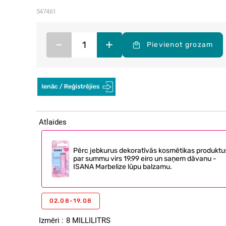
547461
–
+
Pievienot grozam
Atlaides
Pērc jebkurus dekoratīvās kosmētikas produktu
par summu virs 19,99 eiro un saņem dāvanu -
ISANA Marbelize lūpu balzamu.
02.08-19.08
Izmēri
8 MILLILITRS