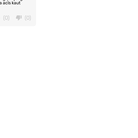
a acīs kaut
(0)
(0)