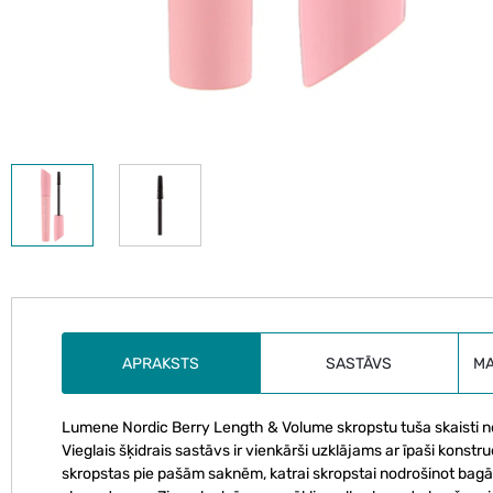
APRAKSTS
SASTĀVS
M
Lumene Nordic Berry Length & Volume skropstu tuša skaisti nok
Vieglais šķidrais sastāvs ir vienkārši uzklājams ar īpaši konstr
skropstas pie pašām saknēm, katrai skropstai nodrošinot bagā