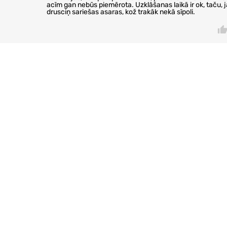
acīm gan nebūs piemērota. Uzklāšanas laikā ir ok, taču, j
drusciņ sariešas asaras, kož trakāk nekā sīpoli.