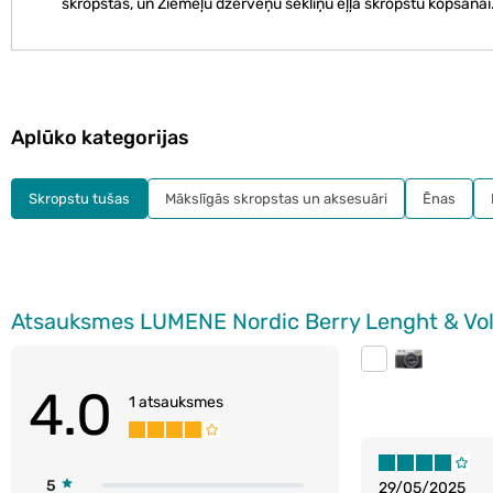
skropstas, un Ziemeļu dzērveņu sēkliņu eļļa skropstu kopšanai
Aplūko kategorijas
Skropstu tušas
Mākslīgās skropstas un aksesuāri
Ēnas
Atsauksmes LUMENE Nordic Berry Lenght & Vol
4.0
1 atsauksmes
5
29/05/2025