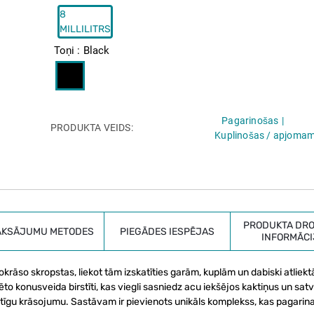
8
MILLILITRS
Toņi
Black
Pagarinošas
PRODUKTA VEIDS
Kuplinošas / apjoma
PRODUKTA DRO
AKSĀJUMU METODES
PIEGĀDES IESPĒJAS
INFORMĀCI
rāso skropstas, liekot tām izskatīties garām, kuplām un dabiski atliek
uēto konusveida birstīti, kas viegli sasniedz acu iekšējos kaktiņus un sat
tīgu krāsojumu. Sastāvam ir pievienots unikāls komplekss, kas pagarin