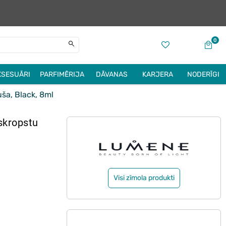
0
KSESUĀRI
PARFIMĒRIJA
DĀVANAS
KARJERA
NODERĪGI
ša, Black, 8ml
skropstu
Visi zīmola produkti