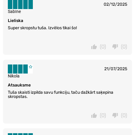
02/12/2025
Sabīne
Lieliska
Super skropstu tuša. Izvēlos tikai šo!
(0)
(0)
21/07/2025
Nikola
Atsauksme
Tuša skaisti izpilda savu funkciju, taču dažkārt saķepina
skropstas.
(0)
(0)