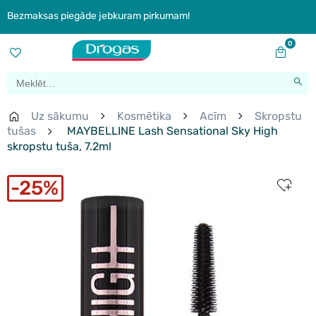
Bezmaksas piegāde jebkuram pirkumam!
0
Uz sākumu
Kosmētika
Acīm
Skropstu
tušas
MAYBELLINE Lash Sensational Sky High
skropstu tuša, 7.2ml
25%
New