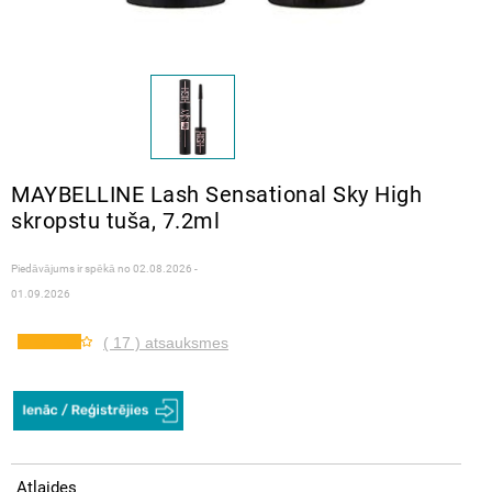
MAYBELLINE Lash Sensational Sky High
skropstu tuša, 7.2ml
Piedāvājums ir spēkā no
02.08.2026 -
01.09.2026
( 17 ) atsauksmes
Atlaides