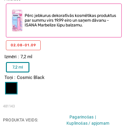
Pērc jebkurus dekoratīvās kosmētikas produktus
par summu virs 19,99 eiro un saņem dāvanu -
ISANA Marbelize lūpu balzamu.
02.08-01.09
Izmēri
7,2 ml
7,2 ml
Toņi
Cosmic Black
481143
Pagarinošas
PRODUKTA VEIDS
Kuplinošas / apjomam