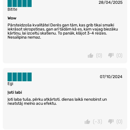
28/04/2025
Bitīte
Wow
Pārsteidzoša kvalitāte! Derēs gan tām, kas grib tikai smalki
iekrāsot skropstiņas, gan arī tādām kā es, kam vajag biezāku
kārtiņu, lai izceltu skatienu. To panāk, klājot 3-4 reizes.
Nesalipina nemaz.
(0)
(0)
07/10/2024
Egi
ļoti labi
ļoti laba tuša, pērku atkārtoti. dienas laikā nenobirst un
neatstāj melno acu efektu.
(-3)
(0)