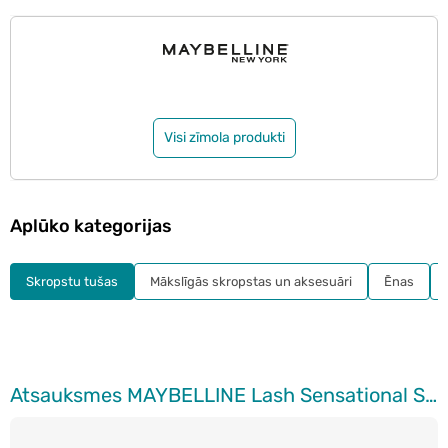
Visi zīmola produkti
Aplūko kategorijas
Skropstu tušas
Mākslīgās skropstas un aksesuāri
Ēnas
Atsauksmes MAYBELLINE Lash Sensational Sky High skropstu tuša, 7.2ml