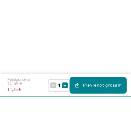
Regulārā cena
15,69 €
–
+
Pievienot grozam
11,75 €
Karjera Drogās