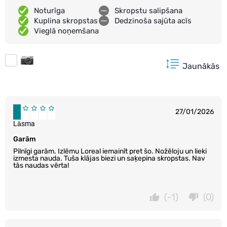
Noturīga
Skropstu salipšana
Kuplina skropstas
Dedzinoša sajūta acīs
Vieglā noņemšana
Jaunākās
27/01/2026
Lāsma
Garām
Pilnīgi garām. Izlēmu Loreal iemainīt pret šo. Nožēloju un lieki
izmesta nauda. Tuša klājas biezi un saķepina skropstas. Nav
tās naudas vērta!
(-1)
(0)