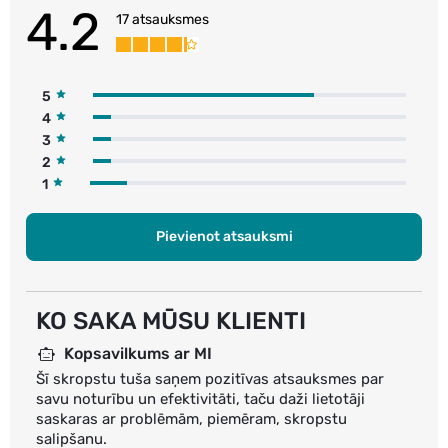
4.2
17 atsauksmes
5
4
3
2
1
Pievienot atsauksmi
KO SAKA MŪSU KLIENTI
Kopsavilkums ar MI
Šī skropstu tuša saņem pozitīvas atsauksmes par
savu noturību un efektivitāti, taču daži lietotāji
saskaras ar problēmām, piemēram, skropstu
salipšanu.