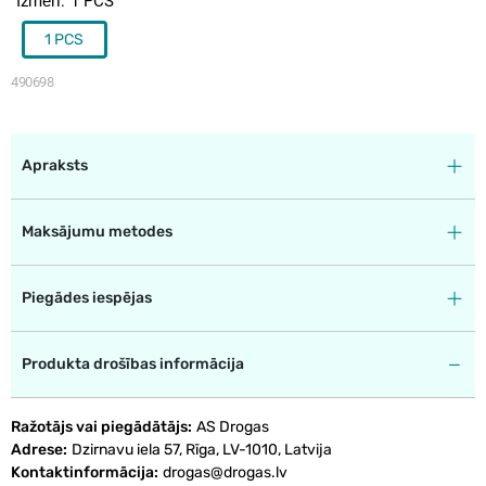
Izmēri
1 PCS
1 PCS
490698
Apraksts
Maksājumu metodes
Piegādes iespējas
Produkta drošības informācija
Ražotājs vai piegādātājs
AS Drogas
Adrese
Dzirnavu iela 57, Rīga, LV-1010, Latvija
Kontaktinformācija
drogas@drogas.lv