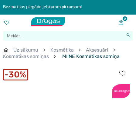
Bezmaksas piegāde jebkuram pirkumam!
0
Uz sākumu
Kosmētika
Aksesuāri
Kosmētikas somiņas
MIINE Kosmētikas somiņa
30%
Tikai Drogās!