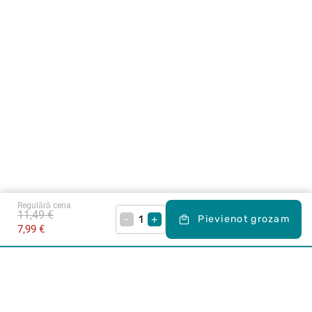
Regulārā cena
11,49 €
–
+
Pievienot grozam
7,99 €
Karjera Drogās