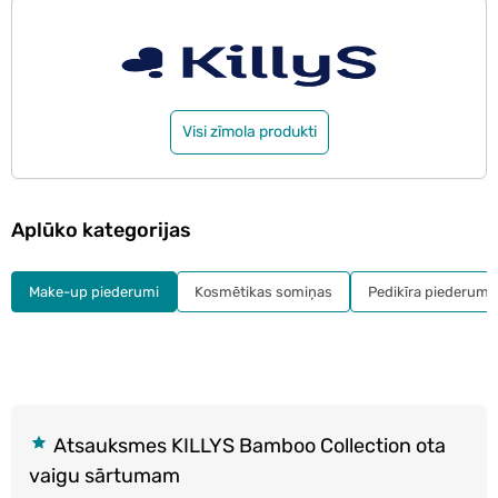
Visi zīmola produkti
Aplūko kategorijas
Make-up piederumi
Kosmētikas somiņas
Pedikīra piederumi
Atsauksmes KILLYS Bamboo Collection ota
vaigu sārtumam