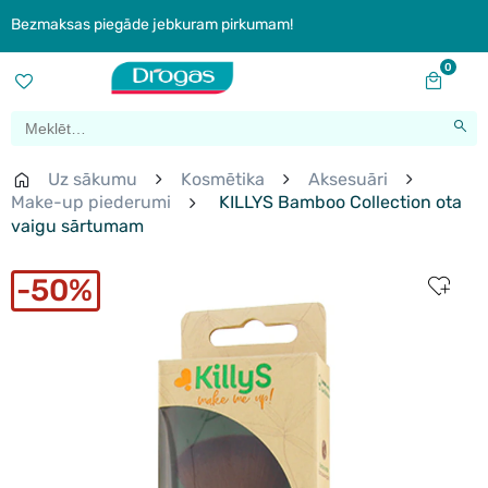
Bezmaksas piegāde jebkuram pirkumam!
0
Uz sākumu
Kosmētika
Aksesuāri
Make-up piederumi
KILLYS Bamboo Collection ota
vaigu sārtumam
50%