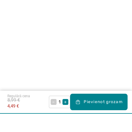
Regulārā cena
8,99 €
–
+
Pievienot grozam
4,49 €