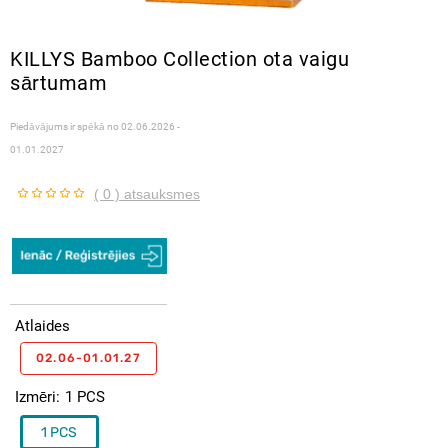
KILLYS Bamboo Collection ota vaigu
sārtumam
Piedāvājums ir spēkā no
02.06.2026 -
01.01.2027
( 0 ) atsauksmes
Atlaides
02.06-01.01.27
Izmēri
1 PCS
1 PCS