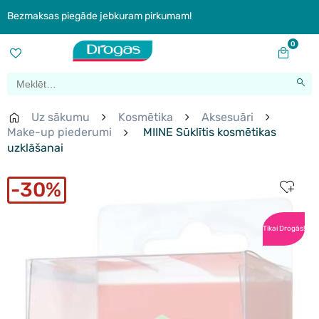
Bezmaksas piegāde jebkuram pirkumam!
0
Uz sākumu
Kosmētika
Aksesuāri
Make-up piederumi
MIINE Sūklītis kosmētikas
uzklāšanai
30%
Tikai Drogās!