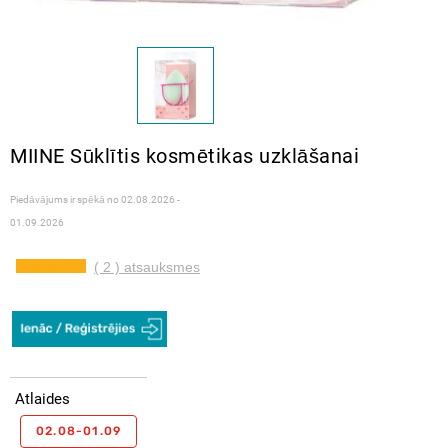
MIINE Sūklītis kosmētikas uzklāšanai
Piedāvājums ir spēkā no
02.08.2026 -
01.09.2026
( 2 ) atsauksmes
Atlaides
02.08-01.09