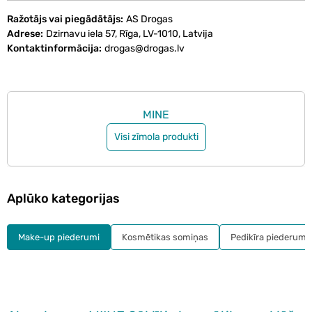
Ražotājs vai piegādātājs
AS Drogas
Adrese
Dzirnavu iela 57, Rīga, LV-1010, Latvija
Kontaktinformācija
drogas@drogas.lv
MINE
Visi zīmola produkti
Aplūko kategorijas
Make-up piederumi
Kosmētikas somiņas
Pedikīra piederumi