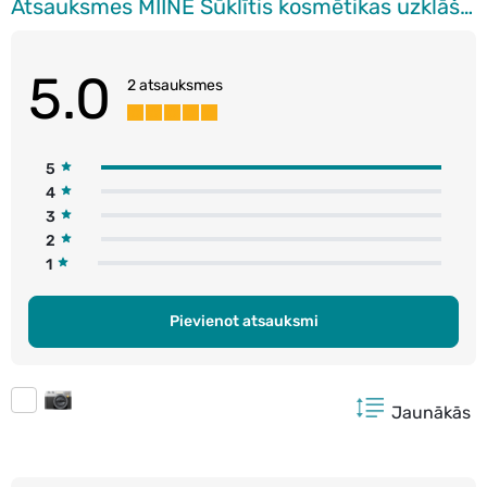
Atsauksmes MIINE Sūklītis kosmētikas uzklāšanai
5.0
2 atsauksmes
5
4
3
2
1
Pievienot atsauksmi
Jaunākās