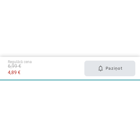
Regulārā cena
6,99 €
Paziņot
4,89 €
Karjera Drogās
BUJ Biežāk uzdotie jautājumi
Lietošanas noteikumi