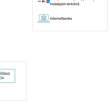
mobilajām ierīcēm)
Internetbanka
ŠĪBAS
JA