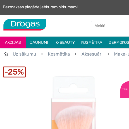
Bezmaksas piegāde jebkuram pirkumam!
AKCIJAS
JAUNUMI
K-BEAUTY
KOSMĒTIKA
DERMOKOS
Uz sākumu
Kosmētika
Aksesuāri
Make-u
25%
Tikai