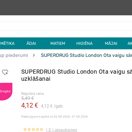
MĒTIKA
ĀDAI
MATIEM
HIGIĒNA
MĀJAI
A
p piederumi
SUPERDRUG Studio London Ota vaigu sār
SUPERDRUG Studio London Ota vaigu s
uzklāšanai
 Drogās!
Regulārā cena
5,49 €
4,12 €
4,12 €
gab.
Piedāvājums ir spēkā no
02.08.2026 - 01.09.2026
( 0 ) atsauksmes