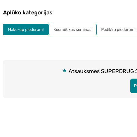
Aplūko kategorijas
Make-up piederumi
Kosmētikas somiņas
Pedikīra piederumi
Atsauksmes SUPERDRUG Stu
P