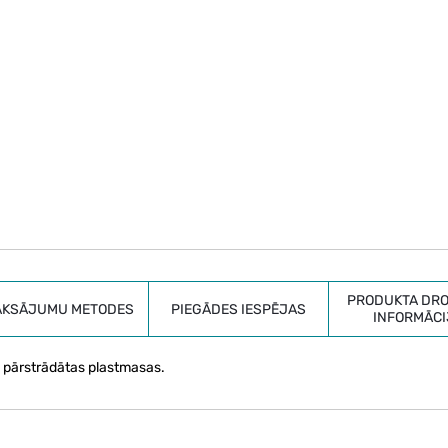
PRODUKTA DRO
AKSĀJUMU METODES
PIEGĀDES IESPĒJAS
INFORMĀCI
0% pārstrādātas plastmasas.