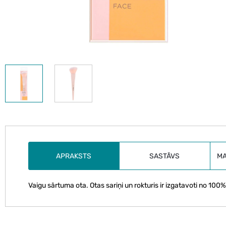
APRAKSTS
SASTĀVS
M
Vaigu sārtuma ota. Otas sariņi un rokturis ir izgatavoti no 10