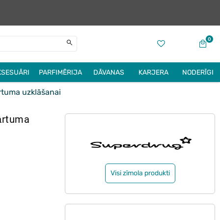
0
KSESUĀRI
PARFIMĒRIJA
DĀVANAS
KARJERA
NODERĪGI
tuma uzklāšanai
ārtuma
Visi zīmola produkti