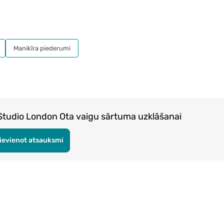
Manikīra piederumi
dio London Ota vaigu sārtuma uzklāšanai
ievienot atsauksmi