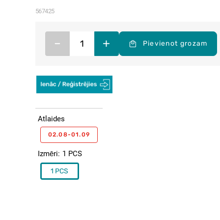
567425
–
+
Pievienot grozam
Atlaides
02.08-01.09
Izmēri
1 PCS
1 PCS