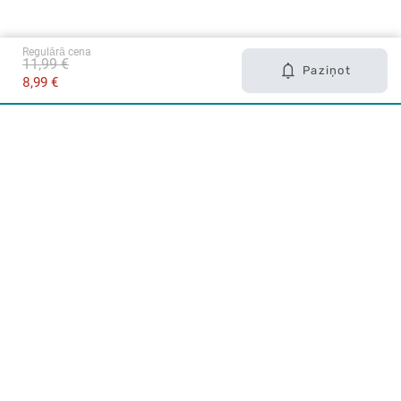
Regulārā cena
11,99 €
Paziņot
8,99 €
Karjera Drogās
BUJ Biežāk uzdotie jautājumi
Lietošanas noteikumi
Par Drogas