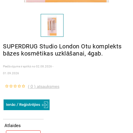
SUPERDRUG Studio London Otu komplekts
bāzes kosmētikas uzklāšanai, 4gab.
Piedāvājums ir spēkā no
02.08.2026 -
01.09.2026
( 0 ) atsauksmes
Atlaides