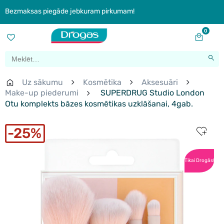
Bezmaksas piegāde jebkuram pirkumam!
0
Uz sākumu
Kosmētika
Aksesuāri
Make-up piederumi
SUPERDRUG Studio London
Otu komplekts bāzes kosmētikas uzklāšanai, 4gab.
25%
Tikai Drogās!