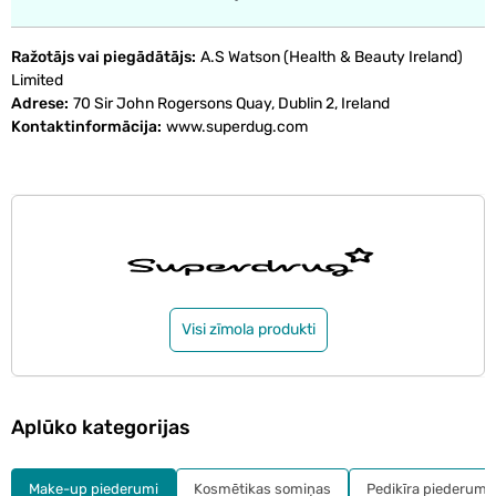
Ražotājs vai piegādātājs
A.S Watson (Health & Beauty Ireland)
Limited
Adrese
70 Sir John Rogersons Quay, Dublin 2, Ireland
Kontaktinformācija
www.superdug.com
Visi zīmola produkti
Aplūko kategorijas
Make-up piederumi
Kosmētikas somiņas
Pedikīra piederumi