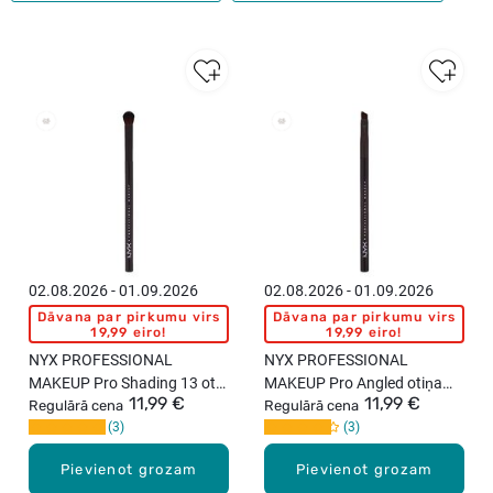
02.08.2026 - 01.09.2026
02.08.2026 - 01.09.2026
Dāvana par pirkumu virs
Dāvana par pirkumu virs
19,99 eiro!
19,99 eiro!
NYX PROFESSIONAL
NYX PROFESSIONAL
MAKEUP Pro Shading 13 ota
MAKEUP Pro Angled otiņa
11,99 €
11,99 €
acu ēnu uzklāšanai
Regulārā cena
uzacīm
Regulārā cena
3
3
Pievienot grozam
Pievienot grozam