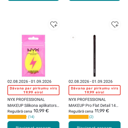
02.08.2026 - 01.09.2026
02.08.2026 - 01.09.2026
Dāvana par pirkumu virs
Dāvana par pirkumu virs
19,99 eiro!
19,99 eiro!
NYX PROFESSIONAL
NYX PROFESSIONAL
MAKEUP Silikona aplikators,
MAKEUP Pro Flat Detail 14
10,99 €
11,99 €
1gab.
Regulārā cena
ota acu ēnu uzklāšanai
Regulārā cena
14
2
Pievienot grozam
Pievienot grozam