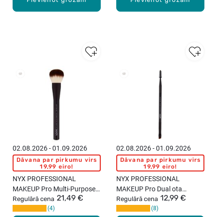
02.08.2026 - 01.09.2026
02.08.2026 - 01.09.2026
Dāvana par pirkumu virs
Dāvana par pirkumu virs
19,99 eiro!
19,99 eiro!
NYX PROFESSIONAL
NYX PROFESSIONAL
MAKEUP Pro Multi-Purpose
MAKEUP Pro Dual ota
21,49 €
12,99 €
Buffing 03 grima ota
Regulārā cena
uzacīm
Regulārā cena
4
8