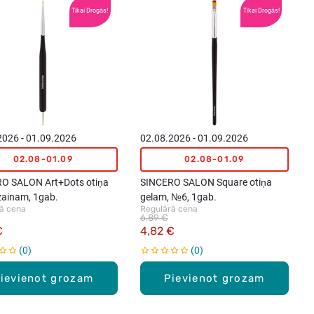
Tikai Drogās!
Tikai Drogās!
2026 - 01.09.2026
02.08.2026 - 01.09.2026
02.08-01.09
02.08-01.09
O SALON Art+Dots otiņa
SINCERO SALON Square otiņa
zainam, 1gab.
gelam, №6, 1gab.
ā cena
Regulārā cena
6,89 €
€
4,82 €
0
0
ievienot grozam
Pievienot grozam