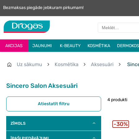
Bezmaksas piegāde jebkuram pirkumam!
AKCIJAS
JAUNUMI
K-BEAUTY
KOSMĒTIKA
DERMOKOS
Uz sākumu
Kosmētika
Aksesuāri
Since
Sincero Salon Aksesuāri
4 produkti
Atiestatīt filtru
30%
ZĪMOLS
ĪPAŠI PIEDĀVĀJUMI