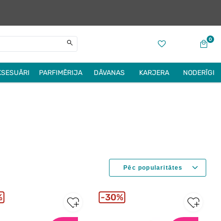
0
KSESUĀRI
PARFIMĒRIJA
DĀVANAS
KARJERA
NODERĪGI
%
30%