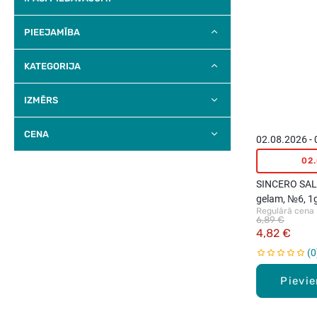
PIEEJAMĪBA
KATEGORIJA
IZMĒRS
CENA
02.08.2026 -
02
SINCERO SALO
gelam, №6, 1
Regulārā cena
6,89 €
4,82 €
0
Pievi