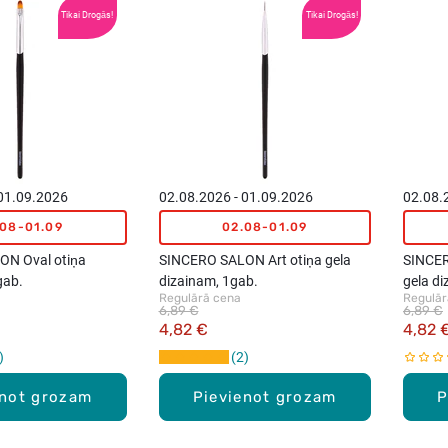
Tikai Drogās!
Tikai Drogās!
 01.09.2026
02.08.2026 - 01.09.2026
02.08.
.08-01.09
02.08-01.09
N Oval otiņa
SINCERO SALON Art otiņa gela
SINCER
gab.
dizainam, 1gab.
gela di
Regulārā cena
Regulār
6,89 €
6,89 €
4,82 €
4,82 
2
enot grozam
Pievienot grozam
P