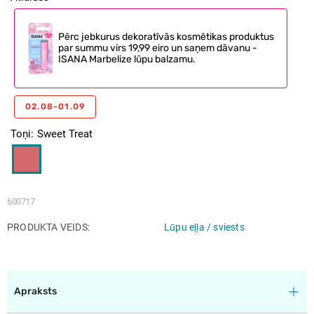
Pērc jebkurus dekoratīvās kosmētikas produktus
par summu virs 19,99 eiro un saņem dāvanu -
ISANA Marbelize lūpu balzamu.
02.08-01.09
Toņi
Sweet Treat
600717
PRODUKTA VEIDS
Lūpu eļļa / sviests
Apraksts