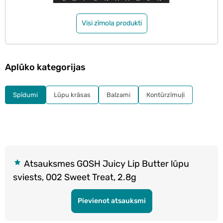
Visi zīmola produkti
Aplūko kategorijas
Spīdumi
Lūpu krāsas
Balzami
Кontūrzīmuļi
Atsauksmes GOSH Juicy Lip Butter lūpu
sviests, 002 Sweet Treat, 2.8g
Pievienot atsauksmi