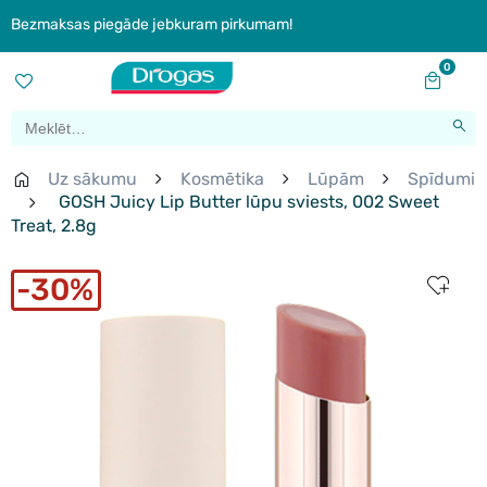
Bezmaksas piegāde jebkuram pirkumam!
0
Uz sākumu
Kosmētika
Lūpām
Spīdumi
GOSH Juicy Lip Butter lūpu sviests, 002 Sweet
Treat, 2.8g
30%
New