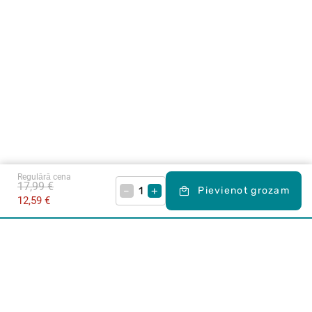
Regulārā cena
17,99 €
–
+
Pievienot grozam
12,59 €
Karjera Drogās
BUJ Biežāk uzdotie jautājumi