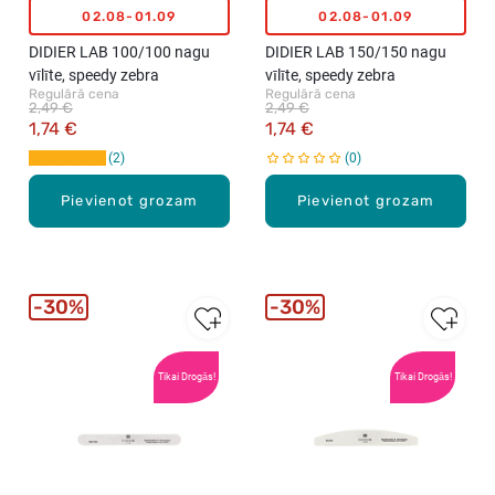
02.08-01.09
02.08-01.09
DIDIER LAB 100/100 nagu
DIDIER LAB 150/150 nagu
vīlīte, speedy zebra
vīlīte, speedy zebra
Regulārā cena
Regulārā cena
2,49 €
2,49 €
1,74 €
1,74 €
2
0
Pievienot grozam
Pievienot grozam
30%
30%
Tikai Drogās!
Tikai Drogās!