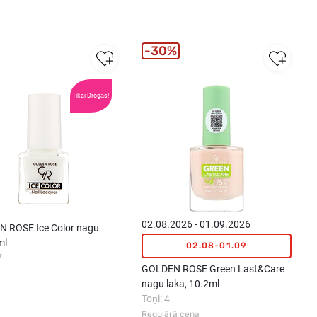
30%
Tikai Drogās!
02.08.2026 - 01.09.2026
 ROSE Ice Color nagu
ml
02.08-01.09
7
GOLDEN ROSE Green Last&Care
nagu laka, 10.2ml
Toņi: 4
Regulārā cena