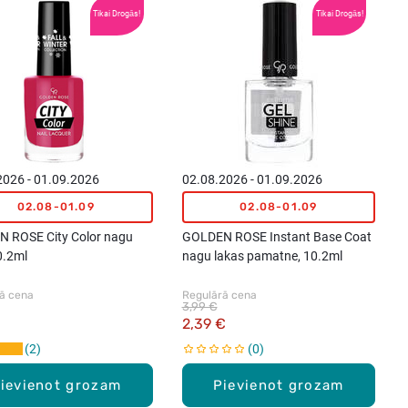
Tikai Drogās!
Tikai Drogās!
2026 - 01.09.2026
02.08.2026 - 01.09.2026
02.08-01.09
02.08-01.09
 ROSE City Color nagu
GOLDEN ROSE Instant Base Coat
0.2ml
nagu lakas pamatne, 10.2ml
ā cena
Regulārā cena
3,99 €
2,39 €
2
0
ievienot grozam
Pievienot grozam