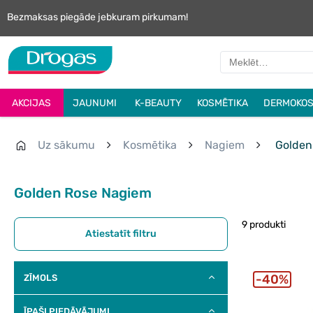
Bezmaksas piegāde jebkuram pirkumam!
AKCIJAS
JAUNUMI
K-BEAUTY
KOSMĒTIKA
DERMOKOS
Uz sākumu
Kosmētika
Nagiem
Golden
Golden Rose Nagiem
9 produkti
Atiestatīt filtru
40%
ZĪMOLS
ĪPAŠI PIEDĀVĀJUMI