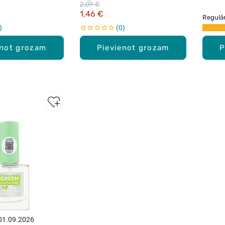
2,09 €
1,46 €
Regulā
0
enot grozam
Pievienot grozam
P
 01.09.2026