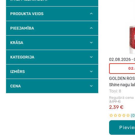
PRODUKTA VEIDS
PIEEJAMĪBA
KRĀSA
KATEGORIJA
02.08.2026 -
02
IZMĒRS
GOLDEN ROSE 
Shine nagu la
CENA
Toņi: 8
Regulārā cena
3,99 €
2,39 €
0
Pievi