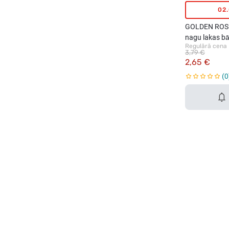
02
GOLDEN ROSE
nagu lakas bā
Regulārā cena
3,79 €
2,65 €
0