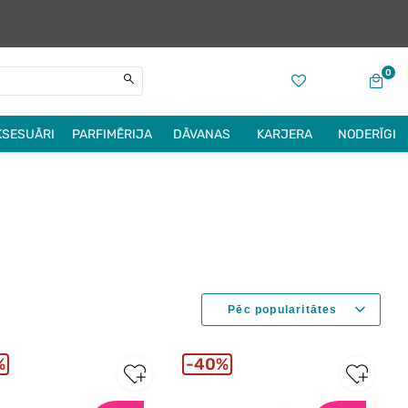
0
KSESUĀRI
PARFIMĒRIJA
DĀVANAS
KARJERA
NODERĪGI
%
40%