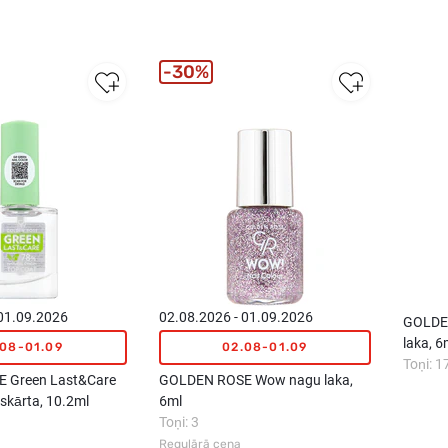
30%
 01.09.2026
02.08.2026 - 01.09.2026
GOLDEN
laka, 6
.08-01.09
02.08-01.09
Toņi: 1
 Green Last&Care
GOLDEN ROSE Wow nagu laka,
rskārta, 10.2ml
6ml
Toņi: 3
Regulārā cena