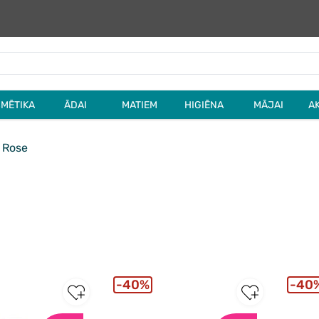
MĒTIKA
ĀDAI
MATIEM
HIGIĒNA
MĀJAI
A
 Rose
40%
40