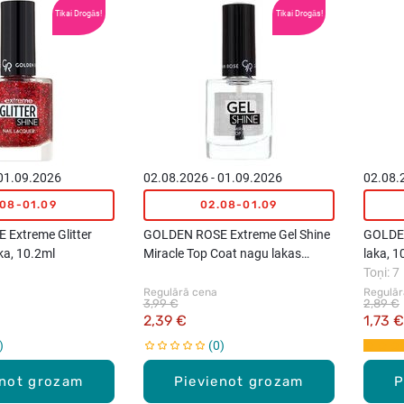
Tikai Drogās!
Tikai Drogās!
 01.09.2026
02.08.2026 - 01.09.2026
02.08.
.08-01.09
02.08-01.09
Extreme Glitter
GOLDEN ROSE Extreme Gel Shine
GOLDEN
ka, 10.2ml
Miracle Top Coat nagu lakas
laka, 1
virskārta, 10.2ml
Toņi: 7
Regulārā cena
Regulār
3,99 €
2,89 €
2,39 €
1,73 €
0
enot grozam
Pievienot grozam
P