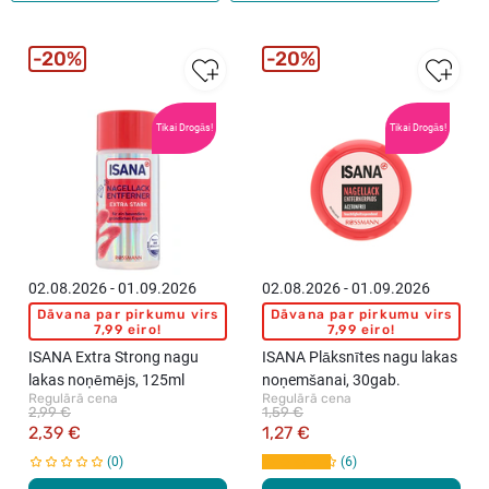
20%
20%
Tikai Drogās!
Tikai Drogās!
02.08.2026 - 01.09.2026
02.08.2026 - 01.09.2026
Dāvana par pirkumu virs
Dāvana par pirkumu virs
7,99 eiro!
7,99 eiro!
ISANA Extra Strong nagu
ISANA Plāksnītes nagu lakas
lakas noņēmējs, 125ml
noņemšanai, 30gab.
Regulārā cena
Regulārā cena
2,99 €
1,59 €
2,39 €
1,27 €
0
6