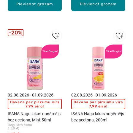
Pievienot grozam
Pievienot grozam
20%
Tikai Drogās!
Tikai Drogās!
02.08.2026 - 01.09.2026
02.08.2026 - 01.09.2026
Dāvana par pirkumu virs
Dāvana par pirkumu virs
7,99 eiro!
7,99 eiro!
ISANA Nagu lakas noņēmējs
ISANA Nagu lakas noņēmējs
bez acetona, Mini, 50ml
bez acetona, 200ml
Regulārā cena
1,49 €