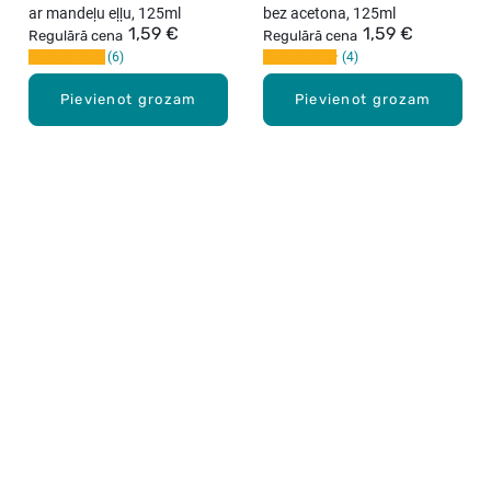
ar mandeļu eļļu, 125ml
bez acetona, 125ml
1,59 €
1,59 €
Regulārā cena
Regulārā cena
6
4
Pievienot grozam
Pievienot grozam
Karjera Drogās
BUJ Biežāk uzdotie jautājumi
Lietošanas noteikumi