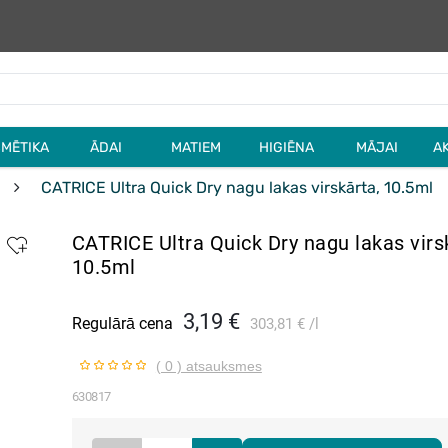
MĒTIKA
ĀDAI
MATIEM
HIGIĒNA
MĀJAI
A
CATRICE Ultra Quick Dry nagu lakas virskārta, 10.5ml
CATRICE Ultra Quick Dry nagu lakas virs
10.5ml
New
3,19 €
Regulārā cena
303,81 €
l
( 0 ) atsauksmes
630817