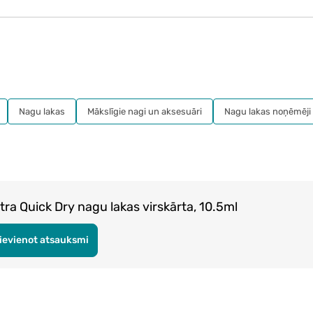
Nagu lakas
Mākslīgie nagi un aksesuāri
Nagu lakas noņēmēji
a Quick Dry nagu lakas virskārta, 10.5ml
ievienot atsauksmi