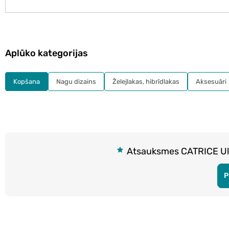
Aplūko kategorijas
Kopšana
Nagu dizains
Želejlakas, hibrīdlakas
Aksesuāri
Atsauksmes CATRICE Ultr
P