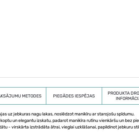
PRODUKTA DRO
AKSĀJUMU METODES
PIEGĀDES IESPĒJAS
INFORMĀCI
lājas uz jebkuras nagu lakas, noslēdzot manikīru ar starojošu spīdumu.
, koptu un elegantu izskatu, padarot manikīra rutīnu vienkāršu un bez pi
ātu - virskārta izstrādāta ātrai, vieglai uzklāšanai, papildinot jebkuru sti