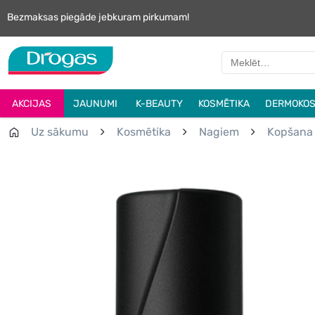
Bezmaksas piegāde jebkuram pirkumam!
AKCIJAS
JAUNUMI
K-BEAUTY
KOSMĒTIKA
DERMOKOS
Uz sākumu
Kosmētika
Nagiem
Kopšana