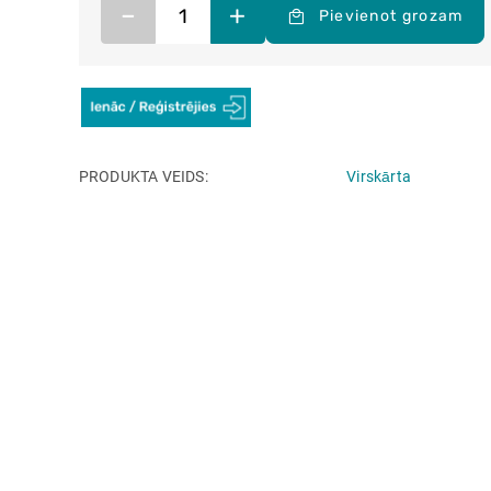
–
+
Pievienot grozam
PRODUKTA VEIDS
Virskārta