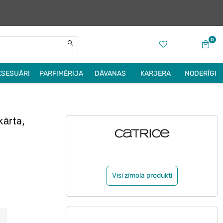
0
KSESUĀRI
PARFIMĒRIJA
DĀVANAS
KARJERA
NODERĪGI
kārta,
Visi zīmola produkti