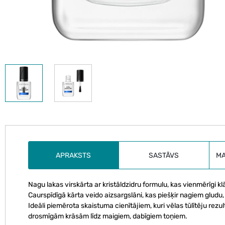
APRAKSTS
SASTĀVS
M
Nagu lakas virskārta ar kristāldzidru formulu, kas vienmērīgi k
Caurspīdīgā kārta veido aizsargslāni, kas piešķir nagiem gludu
Ideāli piemērota skaistuma cienītājiem, kuri vēlas tūlītēju rezult
drosmīgām krāsām līdz maigiem, dabīgiem toņiem.