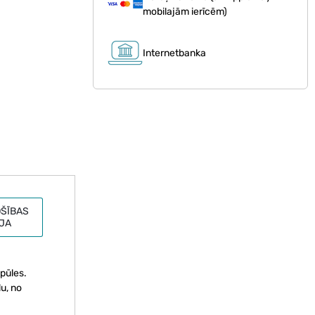
mobilajām ierīcēm)
Internetbanka
ŠĪBAS
JA
epūles.
lu, no