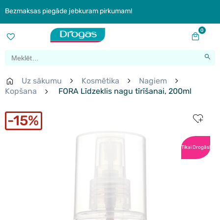
Bezmaksas piegāde jebkuram pirkumam!
0
Uz sākumu
Kosmētika
Nagiem
Kopšana
FORA Līdzeklis nagu tīrīšanai, 200ml
15%
Tikai Drogās!