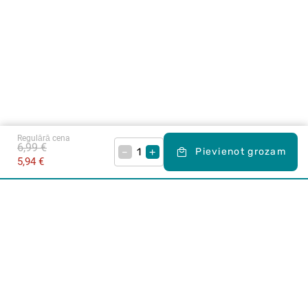
Regulārā cena
6,99 €
–
+
Pievienot grozam
5,94 €
Karjera Drogās
BUJ Biežāk uzdotie jautājumi
Lietošanas noteikumi