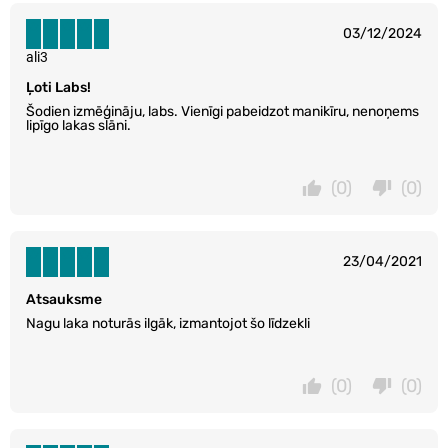
03/12/2024
ali3
Ļoti Labs!
Šodien izmēģināju, labs. Vienīgi pabeidzot manikīru, nenoņems
lipīgo lakas slāni.
(0)
(0)
23/04/2021
Atsauksme
Nagu laka noturās ilgāk, izmantojot šo līdzekli
(0)
(0)