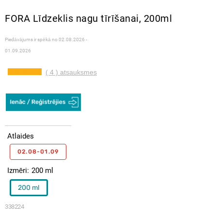
FORA Līdzeklis nagu tīrīšanai, 200ml
Piedāvājums ir spēkā no
02.08.2026 -
01.09.2026
( 4 ) atsauksmes
Atlaides
02.08-01.09
Izmēri
200 ml
200 ml
338224