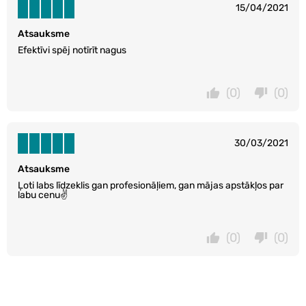
15/04/2021
Atsauksme
Efektīvi spēj notīrīt nagus
(0)
(0)
30/03/2021
Atsauksme
Ļoti labs līdzeklis gan profesionāļiem, gan mājas apstākļos par
labu cenu✌️
(0)
(0)