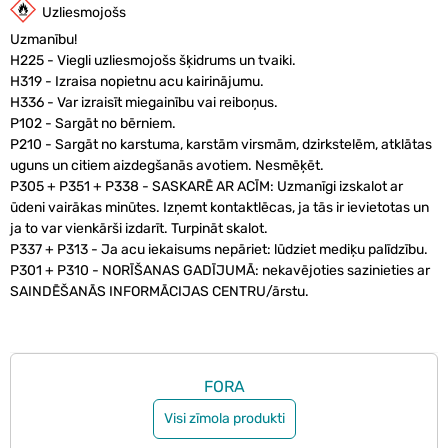
Uzliesmojošs
Uzmanību!
H225 - Viegli uzliesmojošs šķidrums un tvaiki.
H319 - Izraisa nopietnu acu kairinājumu.
H336 - Var izraisīt miegainību vai reiboņus.
P102 - Sargāt no bērniem.
P210 - Sargāt no karstuma, karstām virsmām, dzirkstelēm, atklātas
uguns un citiem aizdegšanās avotiem. Nesmēķēt.
P305 + P351 + P338 - SASKARĒ AR ACĪM: Uzmanīgi izskalot ar
ūdeni vairākas minūtes. Izņemt kontaktlēcas, ja tās ir ievietotas un
ja to var vienkārši izdarīt. Turpināt skalot.
P337 + P313 - Ja acu iekaisums nepāriet: lūdziet mediķu palīdzību.
P301 + P310 - NORĪŠANAS GADĪJUMĀ: nekavējoties sazinieties ar
SAINDĒŠANĀS INFORMĀCIJAS CENTRU/ārstu.
FORA
Visi zīmola produkti