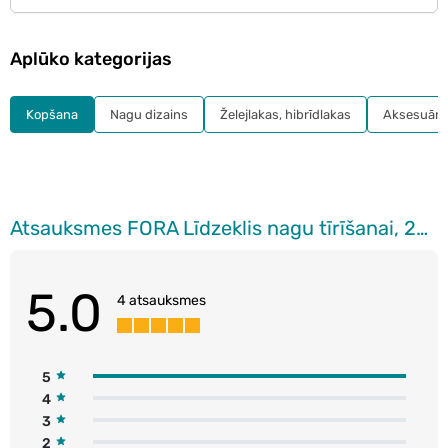
Aplūko kategorijas
Kopšana
Nagu dizains
Želejlakas, hibrīdlakas
Aksesuāri
Atsauksmes FORA Līdzeklis nagu tīrīšanai, 200ml
5.0
4 atsauksmes
5
4
3
2